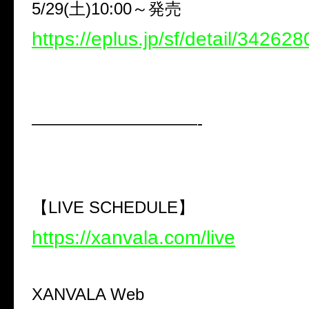
5/29(
土
)10:00
～発売
https://eplus.jp/sf/detail/34262
——————————-
【
LIVE SCHEDULE
】
https://xanvala.com/live
XANVALA Web