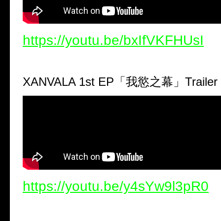
https://youtu.be/bxIfVKFHUsI
XANVALA 1st EP
「我慾之幕」
Trailer
https://youtu.be/y4sYw9l3pR0