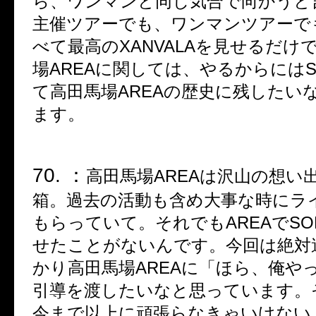
ら、ワンマンと同じ気合で向かうと
主催ツアーでも、ワンマンツアーで
べて最高の
XANVALA
を見せるだけ
場
AREA
に関しては、やるからには
S
て高田馬場
AREA
の歴史に残したい
ます。
70. ：
高田馬場
AREA
は沢山の想い
箱。過去の活動も含め大事な時にラ
もらっていて。それでも
AREA
で
SO
せたことがないんです。今回は絶対
かり高田馬場
AREA
に「ほら、俺や
引導を渡したいなと思っています。
今まで以上に頑張らなきゃいけない