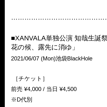
……………………………………
■XANVALA
単独公演
知哉生誕
花の候、露先に消ゆ」
2021/06/07 (Mon)
池袋
BlackHole
［チケット］
前売
¥4,000 /
当日
¥4,500
※
D
代別