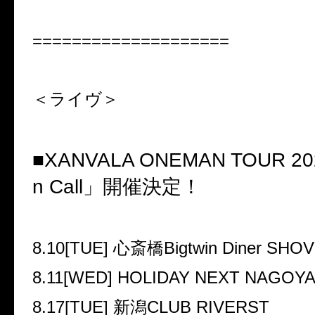
====================
＜ライヴ＞
■XANVALA ONEMAN TOUR 20
n Call
」開催決定！
8.10[TUE]
心斎橋
Bigtwin Diner SHO
8.11[WED] HOLIDAY NEXT NAGOY
8.17[TUE]
新潟
CLUB RIVERST