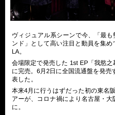
ヴィジュアル系シーンで今、「最も
ンド」として高い注目と動員を集め
LA
。
会場限定で発売した
1st EP
「我慾之
に完売。
6
月
2
日に全国流通盤を発売
表した。
本来
4
月に行うはずだった初の東名
アーが、コロナ禍により名古屋・大
に。