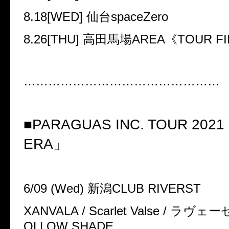
8.18[WED]
仙台
spaceZero
8.26[THU]
高田馬場
AREA
《
TOUR FI
…………………………………………
■PARAGUAS INC. TOUR 2021
ERA
」
6/09 (Wed)
新潟
CLUB RIVERST
XANVALA / Scarlet Valse /
ラヴェー
OLLOW SHADE