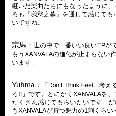
継いだ楽曲たちにもなったように、
ろも「我慾之幕」を通して感じても
いですね。
宗馬：
世の中で一番いい良い
EP
が
もう
XANVALA
の進化が止まらない
います。
Yuhma：
「
Don’t Think Feel…
考え
ろ
!!
」です。とにかく
XANVALA
を、
たくさん感じてもらいたいです。だ
も
XANVALA
が持つ魅力の
1
割くらい