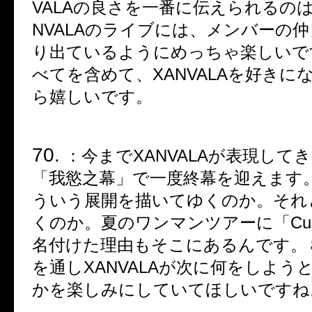
VALA
の良さを一番に伝えられるの
NVALA
のライブには、メンバーの仲
り出ているようにめっちゃ楽しいで
べてを含めて、
XANVALA
を好きに
ら嬉しいです。
70.
：
今まで
XANVALA
が表現してき
「我慾之幕」で一度終幕を迎えます
ういう展開を描いてゆくのか。それ
くのか。夏のワンマンツアーに「
Cur
名付けた理由もそこにあるんです。
を通し
XANVALA
が次に何をしよう
かを楽しみにしていてほしいですね