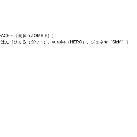
AL FACE～［奏多（ZOMBIE）］
［ひヵる（ダウト）、yusuke（HERO）、ジェネ★（Sick²）］