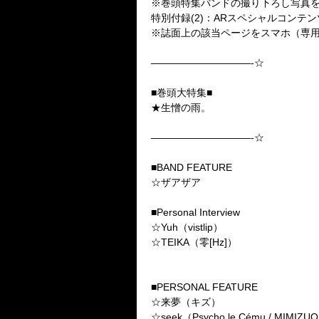
※巻頭特集バンドの撮り下ろし写真
特別付録(2)：ARスペシャルコンテン
※誌面上の該当ページをスマホ（専
——————————-☆
■巻頭大特集■
★生憎の雨。
——————————-☆
■BAND FEATURE
☆ザアザア
■Personal Interview
☆Yuh（vistlip）
☆TEIKA（零[Hz]）
■PERSONAL FEATURE
☆来夢（キズ）
☆seek（Psycho le Cému / MIMIZU