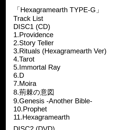
「Hexagramearth TYPE-G」
Track List
DISC1 (CD)
1.Providence
2.Story Teller
3.Rituals (Hexagramearth Ver)
4.Tarot
5.Immortal Ray
6.D
7.Moira
8.荊棘の意図
9.Genesis -Another Bible-
10.Prophet
11.Hexagramearth
DISC2 (DVD)