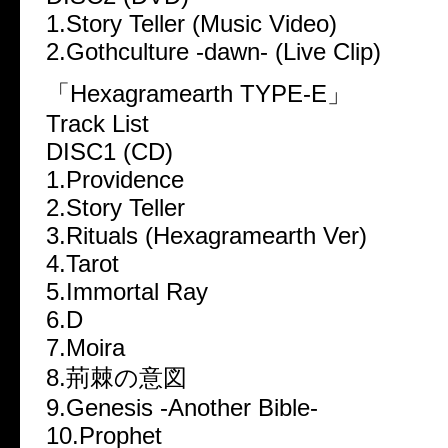
1.Story Teller (Music Video)
2.Gothculture -dawn- (Live Clip)
「Hexagramearth TYPE-E」
Track List
DISC1 (CD)
1.Providence
2.Story Teller
3.Rituals (Hexagramearth Ver)
4.Tarot
5.Immortal Ray
6.D
7.Moira
8.荊棘の意図
9.Genesis -Another Bible-
10.Prophet