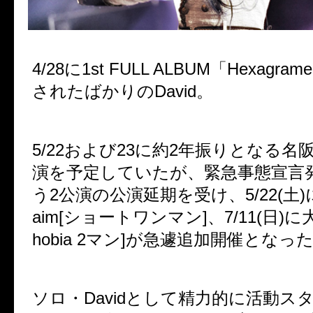
4/28に1st FULL ALBUM「Hexagra
されたばかりのDavid。
5/22および23に約2年振りとなる名
演を予定していたが、緊急事態宣言
う2公演の公演延期を受け、5/22(土)に
aim[ショートワンマン]、7/11(日)に大塚
hobia 2マン]が急遽追加開催となっ
ソロ・Davidとして精力的に活動ス