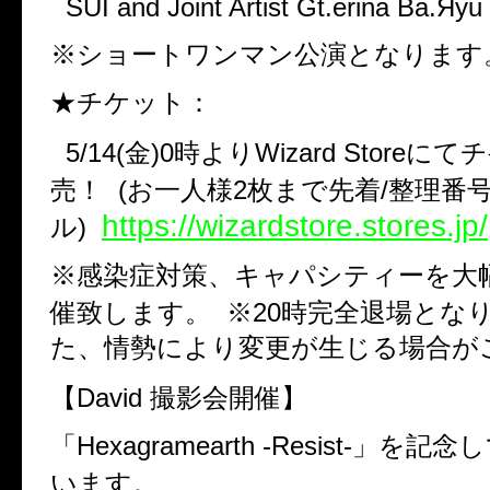
SUI and Joint Artist Gt.erina Ba.Яy
※ショートワンマン公演となります
★チケット：
5/14(金)0時よりWizard Storeに
売！ (お一人様2枚まで先着/整理番
https://wizardstore.stores.jp/
ル)
※感染症対策、キャパシティーを大
催致します。 ※20時完全退場とな
た、情勢により変更が生じる場合が
【David 撮影会開催】
「Hexagramearth -Resist-」を
います。