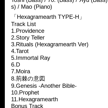
s) / Mao (Piano)
「Hexagramearth TYPE-H」
Track List
1.Providence
2.Story Teller
3.Rituals (Hexagramearth Ver)
4.Tarot
5.Immortal Ray
6.D
7.Moira
8.荊棘の意図
9.Genesis -Another Bible-
10.Prophet
11.Hexagramearth
Bonus Track