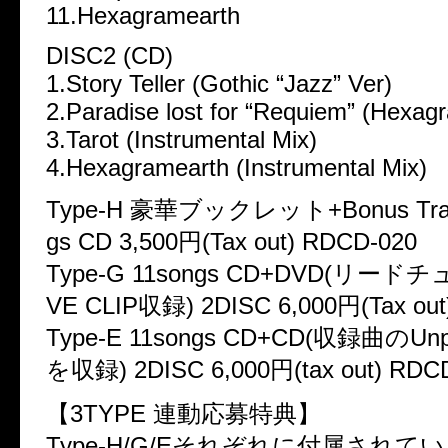
11.Hexagramearth
DISC2 (CD)
1.Story Teller (Gothic “Jazz” Ver)
2.Paradise lost for “Requiem” (Hexag
3.Tarot (Instrumental Mix)
4.Hexagramearth (Instrumental Mix)
Type-H 豪華ブックレット+Bonus Tra
gs CD 3,500円(Tax out) RDCD-020
Type-G 11songs CD+DVD(リードチ
VE CLIP収録) 2DISC 6,000円(Tax out
Type-E 11songs CD+CD(収録曲のUnp
を収録) 2DISC 6,000円(tax out) RDC
【3TYPE 連動応募特典】
Type-H/G/Eそれぞれに付属されて