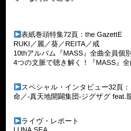
表紙巻頭特集72頁：the GazettE
RUKI／麗／葵／REITA／戒
10thアルバム『MASS』全曲全員個
4つの文脈で聴き解く！『MASS』
スペシャル・インタビュー32頁：
命／-真天地開闢集団-ジグザグ feat
ライヴ・レポート
LUNA SEA