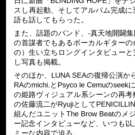
日に新曲「BLINDING HOPE」を
スし再起動、そしてアルバム完成に
語も話してもらった。
また、話題のバンド、-真天地開闢集
の首謀者でもあるボーカルギターの
の）生い立ちロングインタビューと
し写真も掲載。
そのほか、LUNA SEAの復帰公演から
RAのmichi.とPsyco le Cemuのse
の姫路ヴィジュアル系シーンの再考
の佐藤流二がRyujiとしてPENICILLI
組んだユニットThe Brow Beatの
ー記念インタビューなど、いつも以
ミーな内容で迫る。