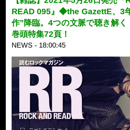
【雑誌】2021年5月26日発売『R
READ 095』◆the GazettE
作”降臨。4つの文脈で聴き解く
巻頭特集72頁！
NEWS - 18:00:45