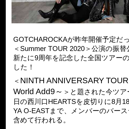
GOTCHAROCKAが昨年開催予定
＜
Summer TOUR 2020＞
公演の振替
新たに
9
周年を記念した全国ツアー
した！
NINTH ANNIVERSARY TOUR 
＜
World Add9～
＞と題された今ツアー
日の西川口HEARTSを皮切りに8月18日
YA O-EASTまで、メンバーのバー
含めて行われる。