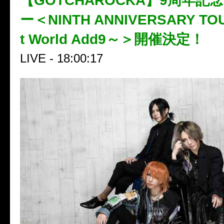
【GOTCHAROCKA】9周年記
ー＜NINTH ANNIVERSARY TOU
t World Add9～＞開催決定！
LIVE - 18:00:17