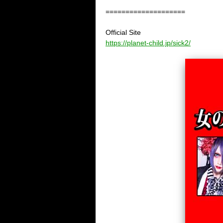
====================
Official Site
https://planet-child.jp/sick2/