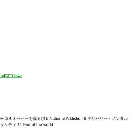
cZh4DF01s4k
×M×F×S 4.ミーハーを葬る唄 5.National:Addiction 6.デリバリー・
ィ 11.End of the world