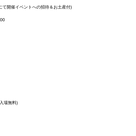
eQにて開催イベントへの招待＆お土産付)
00
A(入場無料)