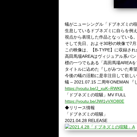
蟻がニューシングル「ドブネズミの喧
生息しているドブネズミに自らを例
視点から表現した作品となっている
そして先日、およそ30秒の映像で7
この映像は、【B-TYPE】に収録され
高田馬場AREAはヴィジュアル系バ
標の一つでもある「高田馬場AREA
タイトルに込めた『しがみついた希
今後の蟻の活動に是非注目して欲し
蟻 – 2021.07.15 二周年ONEMAN 
https://youtu.be/J_xuK–RWKE
「ドブネズミの喧騒」MV FULL
https://youtu.be/JWl1vVXO80E
◆リリース情報
「ドブネズミの喧騒」
2021.04.28 RELEASE