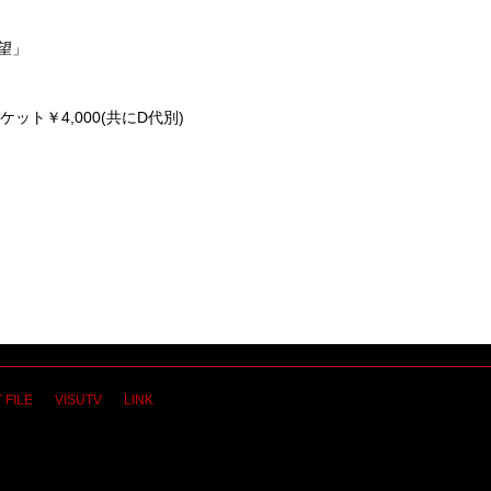
希望」
チケット￥4,000(共にD代別)
 FILE
VISUTV
LINK