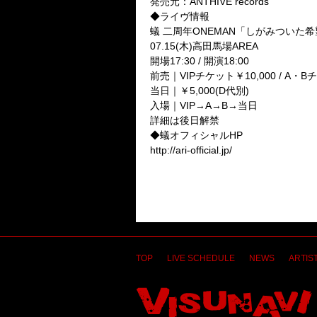
発売元：ANTHIVE records
◆ライヴ情報
蟻 二周年ONEMAN「しがみついた
07.15(木)高田馬場AREA
開場17:30 / 開演18:00
前売｜VIPチケット￥10,000 / A・B
当日｜￥5,000(D代別)
入場｜VIP→A→B→当日
詳細は後日解禁
◆蟻オフィシャルHP
http://ari-official.jp/
TOP
LIVE SCHEDULE
NEWS
ARTIST