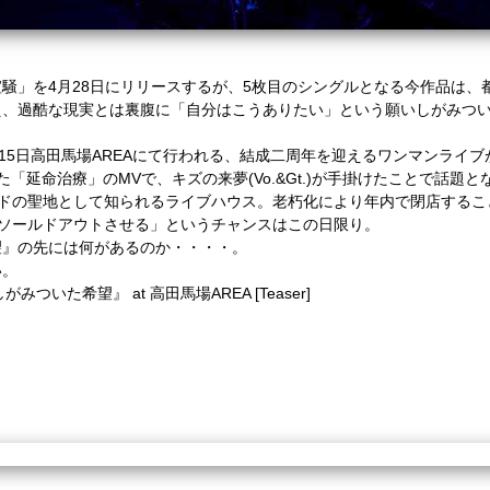
騒」を4月28日にリリースするが、5枚目のシングルとなる今作品は、
え、過酷な現実とは裏腹に「自分はこうありたい」という願いしがみつ
。
月15日高田馬場AREAにて行われる、結成二周年を迎えるワンマンライ
た「延命治療」のMVで、キズの来夢(Vo.&Gt.)が手掛けたことで話題
ンドの聖地として知られるライブハウス。老朽化により年内で閉店する
をソールドアウトさせる」というチャンスはこの日限り。
望』の先には何があるのか・・・・。
い。
『しがみついた希望』 at 高田馬場AREA [Teaser]