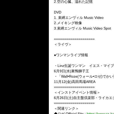
2.空の心臓、溢れた記憶
DVD
1. 束縛エンヴィル Music Video
2.メイキング映像
3.束縛エンヴィル Music Video Spot
====================
＜ライヴ＞
●ワンマンライブ情報
・Linz生誕ワンマン イエス・マイ
6月9日(水)巣鴨獅子王
・「Wall•Roze(ウォール•ロゼ)で
11月12(金)高田馬場AREA
====================
＜インストアイベント情報＞
6月26日(土)自主盤倶楽部・ライカ
====================
＜関連リンク＞
◆ロゼ Official Site :
https://www.rz-h