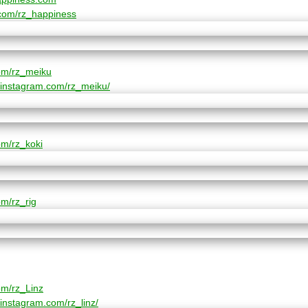
r.com/rz_happiness​
com/rz_meiku​
.instagram.com/rz_meiku/​​
om/rz_koki​
om/rz_rig​
om/rz_Linz​
instagram.com/rz_linz/​​