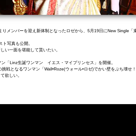
よりメンバーを迎え新体制となったロゼから、5月19日にNew Singl
ティスト写真も公開。
新しい一面を堪能して貰いたい。
ン「Linz生誕ワンマン イエス・マイプリンセス」を開催。
挑戦となるワンマン「Wall•Roze(ウォール•ロゼ)でかい壁をぶち壊
して欲しい。