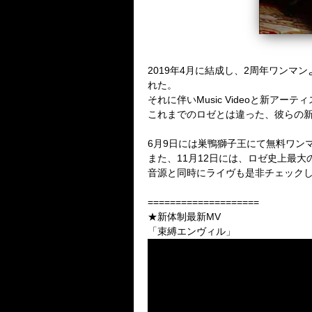
2019年4月に結成し、2周年ワンマン
れた。
それに伴いMusic Videoと新アー
これまでのロゼとは違った、彼らの
6月9日には巣鴨獅子王にて
無料ワンマ
また、11月12日には、ロゼ史上最大の
音源と同時にライヴも是非チェック
====================
★新体制最新MV
「束縛エンヴィル」