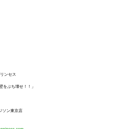
プリンセス
かい壁をぶち壊せ！！」
エジソン東京店
appiness.com​