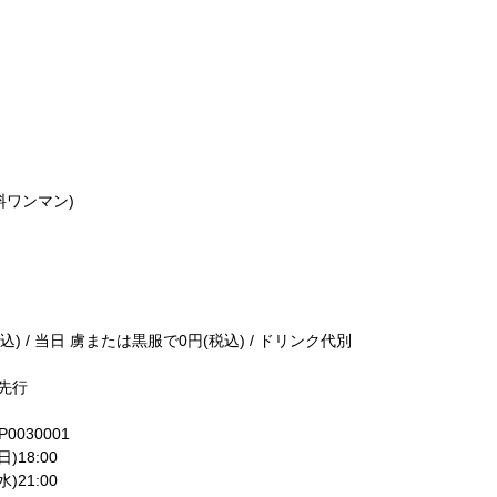
(無料ワンマン)
込) / 当日 虜または黒服で0円(税込) / ドリンク代別
ー先行
1-P0030001
)18:00
)21:00