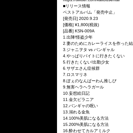
■リリース情報
ベストアルバム「発売中止」
[発売日] 2020.9.23
[価格] ¥1,800(税抜)
[品番] KSN-009A
1.出陣!怪盗少年
2.妻のためにカレーライスを作った結
3.ジャニヲタ vs バンギャル
4.やっぱりバイトに行きたくない
5.行きたくない!出勤少女
6.サザエさん症候群
7.ロスマリネ
8.ぽぇのなんばーわん推しぴ
9.無害ヘラヘラガール
10.妄想絵日記
11.金欠ピラニア
12.バンギャの呪い
13.溺れる金魚
14.100%美肌になる方法
15.200%美肌になる方法
16.酔わせてカルアミルク