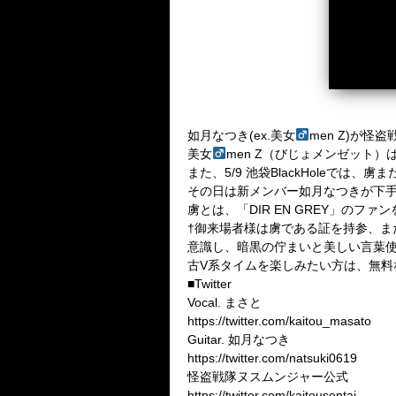
如月なつき(ex.美女
men Z)が
美女
men Z（びじょメンゼット
また、5/9 池袋BlackHoleでは
その日は新メンバー如月なつきが下
虜とは、「DIR EN GREY」の
†御来場者様は虜である証を持参、ま
意識し、暗黒の佇まいと美しい言葉使
古V系タイムを楽しみたい方は、無料
■Twitter
Vocal. まさと
https://twitter.com/kaitou_masato
Guitar. 如月なつき
https://twitter.com/natsuki0619
怪盗戦隊ヌスムンジャー公式
https://twitter.com/kaitousentai