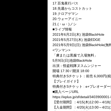
17.百鬼夜行バス
18.先週からコストカット
19.クロアゲマン
20.ウォーアイニー
21.(・ω・)ノシ
■ライブ情報
2021年6月2日(木) 池袋BlackHole
2021年5月27日(木) 池袋EDGE
2021年5月9日(日) 池袋BlackHole
<ワンマン>
「虜または黒服で入場無料」
5月9日(日)池袋BlackHole
出演：怪盗戦隊ヌスムンジャー
開場 17:30 / 開演 18:00
特典付きSチケット：前売 6,000円(税
【プレイガイド】
特典付きSチケット : e+プレオーダ
■購入ページURL
https://eplus.jp/sf/detail/340390000
【受付期間】：4/15(木)12:00～4/18(日
【入金期間】：4/20(火)13:00～4/21(水