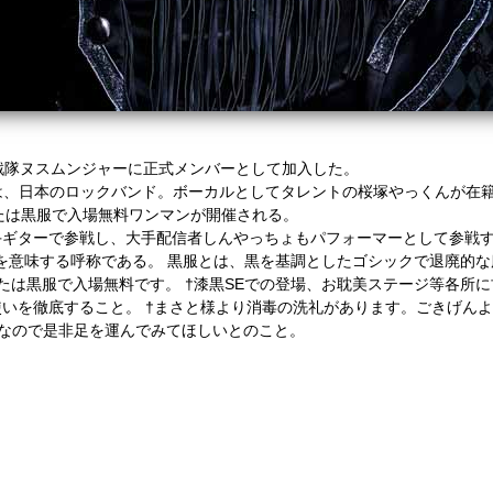
怪盗戦隊ヌスムンジャーに正式メンバーとして加入した。
）は、日本のロックバンド。ボーカルとしてタレントの桜塚やっくんが在
、虜または黒服で入場無料ワンマンが開催される。
手ギターで参戦し、大手配信者しんやっちょもパフォーマーとして参戦
ファンを意味する呼称である。 黒服とは、黒を基調としたゴシックで退廃的
たは黒服で入場無料です。 †漆黒SEでの登場、お耽美ステージ等各所に
いを徹底すること。 †まさと様より消毒の洗礼があります。ごきげん
なので是非足を運んでみてほしいとのこと。