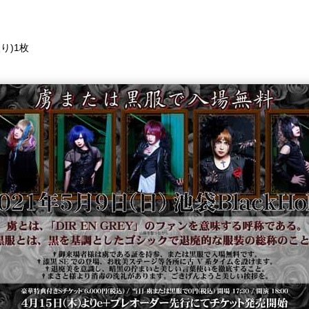
)
り)1枚