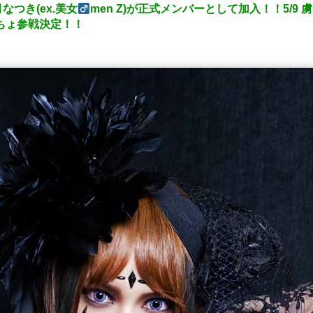
つき(ex.美女
men Z)が正式メンバーとして加入！！5/
っちょ参戦決定！！