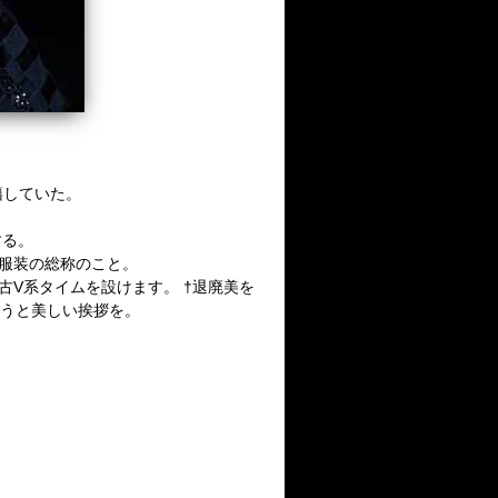
籍していた。
する。
な服装の総称のこと。
古V系タイムを設けます。 †退廃美を
ようと美しい挨拶を。