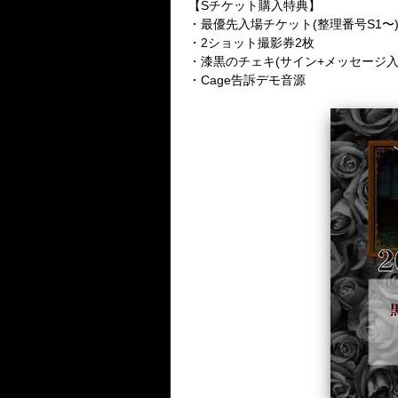
【Sチケット購入特典】
・最優先入場チケット(整理番号S1〜
・2ショット撮影券2枚
・漆黒のチェキ(サイン+メッセージ入
・Cage告訴デモ音源