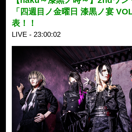
【haku～漆黒ノ時～】2ndワ
「四週目ノ金曜日 漆黒ノ宴 VOL
表！！
LIVE - 23:00:02