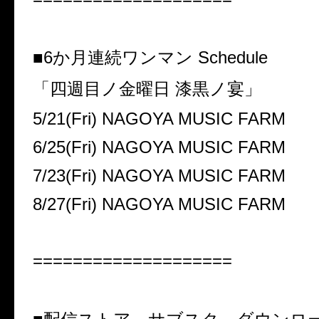
■6か月連続ワンマン Schedule
「四週目ノ金曜日 漆黒ノ宴」
5/21(Fri) NAGOYA MUSIC FARM
6/25(Fri) NAGOYA MUSIC FARM
7/23(Fri) NAGOYA MUSIC FARM
8/27(Fri) NAGOYA MUSIC FARM
====================