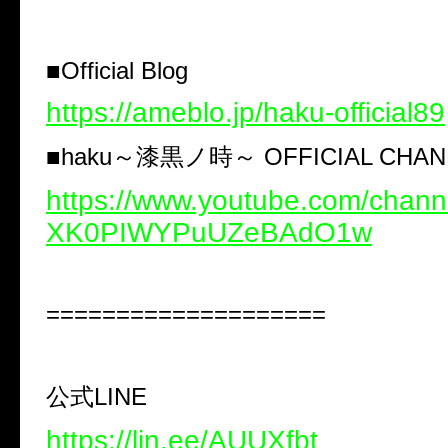
■Official Blog
https://ameblo.jp/haku-official89
■haku～漆黒ノ時～ OFFICIAL CHAN
https://www.youtube.com/chan
XK0PIWYPuUZeBAdO1w
====================
公式LINE
https://lin.ee/AUUXfbt