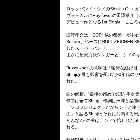
ロックバンド・シドのShinji（Gt
ヴォーカルにRayflowerの田澤孝介（e
デビュー作となる1st Single「
田澤孝介は、SOPHIAの都啓一が中心
Sakura、ベースにBULL ZEICHE
したスーパーバンド。
まさに超実力派シンガーと、シドのギター・
“fuzzy knot”の意味は「曖昧な結び目
Shinjiが最も影響を受けた90年代のサ
れた。
曲の解釈、“最後の締め”は聞き手次
作曲は全てShinji、作詞は田澤と楽
「ソロプロジェクトだからシドと違
由」と語るShinjiとそれに共鳴する田
そんな2人の曲は、シドで培われたSh
れる。