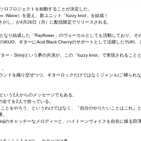
.）がソロプロジェクトを始動することが決定した。
x. Waive）を迎え、
新ユニット「fuzzy knot」
を結成！
こころさがし」が4月26日（月）に配信限定でリリー
スされる。
となり結成した「Rayflower」のヴォーカルとしても
活動しており、その
N 88のIKUO、ギターにAcid Black Cherryのサポートとして活躍し
Shinjiという夢の共演が、この「fuzzy knot」で実現
されること
」。
ウ
ンドを織り交ぜつつ、ギターロックだけではなくジャンルに“縛られな
第という2人からのメッセージでもある。
曲の全てを2人で担っている。
うことをやろう、というわけではなく、
『自分のやりたいことはこれ』と明確
澤。
injiのキャッチーなメロディーと、
ハイトーンヴォイスを自在に操る田