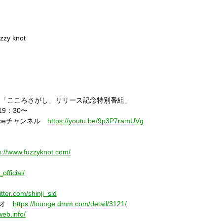
zy knot
SINGLE「こころさがし」リリース記念特別番組」
19：30〜
Tubeチャンネル
https://youtu.be/9p3P7ramUVg
s://www.fuzzyknot.com/
fficial/
itter.com/shinji_sid
タジオ
https://lounge.dmm.com/detail/3121/
web.info/