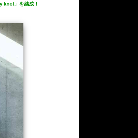
y knot」を結成！