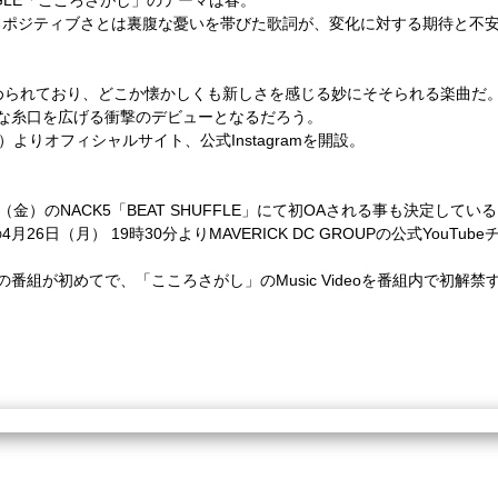
NGLE「こころさがし」のテーマは春。
るポジティブさとは裏腹な憂いを帯びた歌詞が、
変化に対する期待と不
められており、どこか懐かしくも新しさを感じる
妙にそそられる楽曲だ
な糸口を広げる衝撃のデビューとなるだろう。
よりオフィシャルサイト、公式Instagramを開
設。
）のNACK5「BEAT SHUFFLE」にて初OAされる
事も決定している
月26日（月） 19時30分より
MAVERICK DC GROUPの公式You
はこの番組が初めてで、
「こころさがし」のMusic Videoを番組内で初