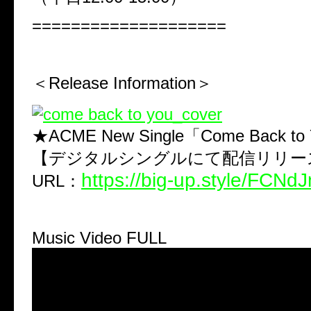
====================
＜Release Information＞
★ACME New Single「Come Back to
【デジタルシングルにて配信リリー
https://big-up.style/FCN
URL：
Music Video FULL