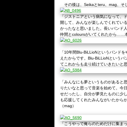
その後は、
Seika
と
teru
、
mag
、そ
「ジストニアという病気になって、
開して、みんなが楽しんでくれてい
かったなと思いました。長いバンド
仲間と
colours
がいてくれたから……
「
10
年間
Blu-BiLLioN
というバンドを
えたからです。
Blu-BiLLioN
というバ
てこれからも走り続けていきたいと
「みんなにも夢というものがあると
りたいなと思って音楽を始めて。今
せだったし、自分が夢見たものに少
も応援してくれたみんながいたから
（
mag
）
「こうやって俺らのためだけに集ま