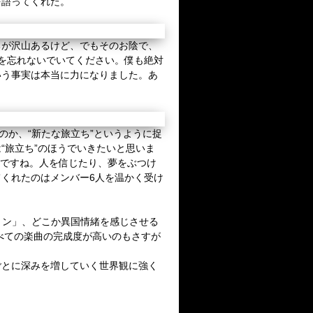
を語ってくれた。
ちが沢山あるけど、でもそのお陰で、
を忘れないでいてください。僕も絶対
いう事実は本当に力になりました。あ
のか、“新たな旅立ち”というように捉
“旅立ち”のほうでいきたいと思いま
ですね。人を信じたり、夢をぶつけ
てくれたのはメンバー
6
人を温かく受け
ョン」、どこか異国情緒を感じさせる
べての楽曲の完成度が高いのもさすが
ごとに深みを増していく世界観に強く