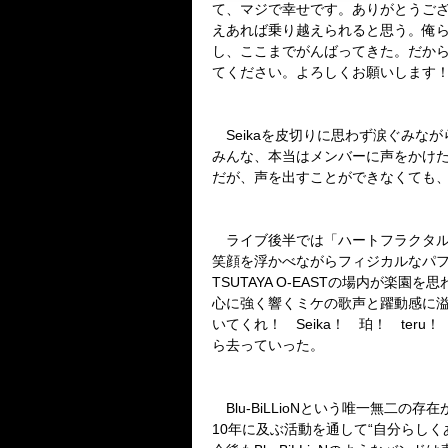
て、マジで幸せです。ありがとうご
えあれば乗り越えられると思う。俺
し、ここまでがんばってきた。だか
てください。よろしくお願いします
Seika
を皮切りに思わず涙ぐみなが
みんな、本当はメンバーに声をかけ
だが、声を出すことができなくても
ライブ後半では「ハートフラクタル
笑顔を浮かべながらフィジカルなパ
TSUTAYA O-EAST
の場内が楽園を思
心に強く響くミケの歌声と躍動感に
いてくれ！
Seika
！ 珀！
teru
！
ら去っていった。
Blu-BiLLioN
という唯一無二の存在
10
年に及ぶ活動を通して“自分らしく