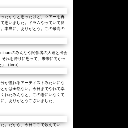
かったかなと思ったけど、ツアーを再
って思いました。ドラムやっていて良
す。本当に、ありがとう。この最高の
colours
のみんなや関係者の人達と出会
、それを誇りに思って、未来に向かっ
た」（
teru
）
自分が憧れるアーティストみたいにな
悔とかは全然ない。今日までやれて幸
てくれたみんなと、この場にいなくて
当に、ありがとうございました」
した。だから、今日ここで歌えてい