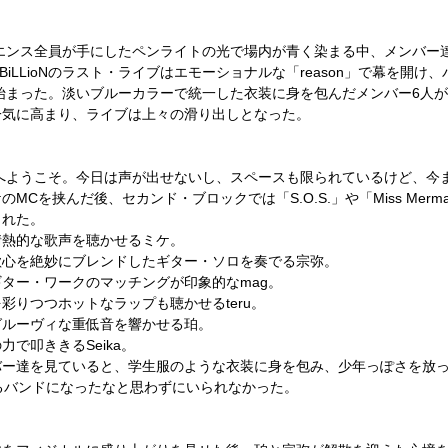
エンス全員が手にしたペンライトの光で場内が青く染まる中、メンバー
-BiLLioN
のラスト・ライブはエモーショナルな「
reason
」で幕を開け、
始まった。淡いブルーカラーで統一した衣装に身を包んだメンバー
6
人が
一気に高まり、ライブは上々の滑り出しとなった。
へようこそ。今日は声が出せないし、スペースも限られているけど、今
ケの
MC
を挟んだ後、セカンド・ブロックでは「
S.O.S.
」や「
Miss Merma
された。
情熱的な歌声を聴かせるミケ。
歌心を絶妙にブレンドしたギター・ソロを奏でる宗弥。
ギター・ワークのマッチングが印象的な
mag
。
を彩りつつホットなラップも聴かせる
teru
。
グルーヴィな重低音を響かせる珀。
の力で叩ききる
Seika
。
バー達を見ていると、学生服のような衣装に身を包み、少年っぽさを放
るバンドになったなと思わずにいられなかった。