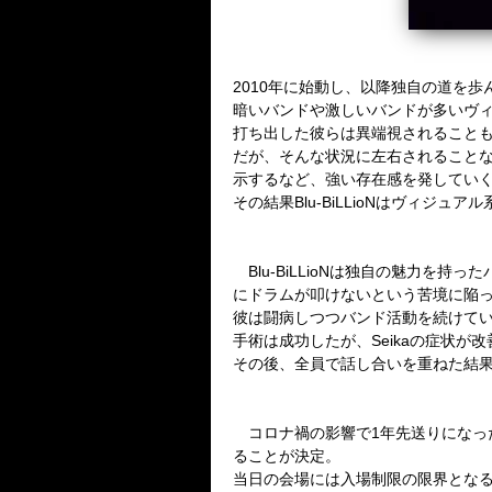
2010
年に始動し、以降独自の道を歩
暗いバンドや激しいバンドが多いヴ
打ち出した彼らは異端視されること
だが、そんな状況に左右されること
示するなど、強い存在感を発してい
その結果
Blu-BiLLioN
はヴィジュアル
Blu-BiLLioN
は独自の魅力を持った
にドラムが叩けないという苦境に陥
彼は闘病しつつバンド活動を続けて
手術は成功したが、
Seika
の症状が改
その後、全員で話し合いを重ねた結
コロナ禍の影響で
1
年先送りになっ
ることが決定。
当日の会場には入場制限の限界とな