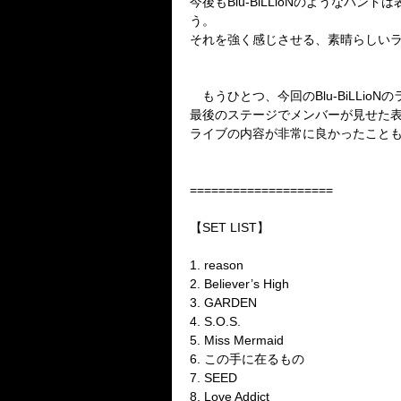
今後も
Blu-BiLLioN
のようなバンドは
う。
それを強く感じさせる、素晴らしい
もうひとつ、今回の
Blu-BiLLioN
の
最後のステージでメンバーが見せた
ライブの内容が非常に良かったこと
====================
【
SET LIST
】
1. reason
2. Believer’s High
3. GARDEN
4. S.O.S.
5. Miss Mermaid
6.
この手に在るもの
7. SEED
8. Love Addict