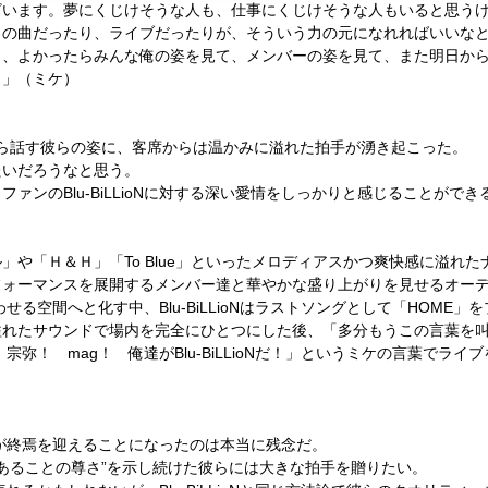
ざいます。夢にくじけそうな人も、仕事にくじけそうな人もいると思う
らの曲だったり、ライブだったりが、そういう力の元になれればいいな
ら、よかったらみんな俺の姿を見て、メンバーの姿を見て、また明日か
！」（ミケ）
ら話す彼らの姿に、客席からは温かみに溢れた拍手が湧き起こった。
たいだろうなと思う。
、ファンの
Blu-BiLLioN
に対する深い愛情をしっかりと感じることができ
」や「Ｈ＆Ｈ」「
To Blue
」といったメロディアスかつ爽快感に溢れた
フォーマンスを展開するメンバー達と華やかな盛り上がりを見せるオー
わせる空間へと化す中、
Blu-BiLLioN
はラストソングとして「
HOME
」を
溢れたサウンドで場内を完全にひとつにした後、「多分もうこの言葉を
 宗弥！
mag
！ 俺達が
Blu-BiLLioN
だ！」というミケの言葉でライブ
が終焉を迎えることになったのは本当に残念だ。
あることの尊さ”を示し続けた彼らには大きな拍手を贈りたい。