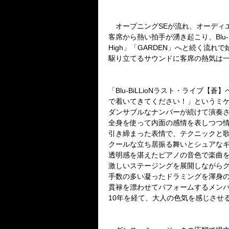
オープニング
SE
が流れ、オーディ
客席から熱い拍手が湧き起こり、
Blu
High
」「
GARDEN
」へと続く流れで
駆り立てるサウンドに客席の熱気は
「
Blu-BiLLioN
ラスト・ライブ【蒼】
で着いてきてください！」というミ
ダンサブルなナンバーが続けて演奏
全身を使って内面の感情を表しつつ
引き締まった表情で、テクニックと
クールな立ち居振る舞いとシュアな
透明感を湛えたピアノの音色で楽曲
激しいステージングを展開しながら
手数の多い凝ったドラミングを渾身
貫禄を漂わせてパフォームするメン
10
年を経て、大人の色気を感じさせ