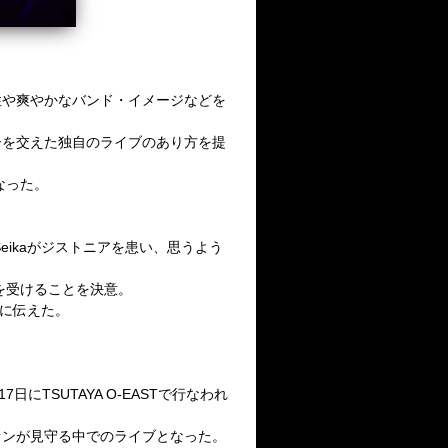
性や爽やかなバンド・イメージなどを
ーを交えた独自のライブのあり方を提
なった。
eika
がジストニアを患い、思うよう
を受けることを決意。
に伝えた。
17
日に
TSUTAYA O-EAST
で行なわれ
ァンが見守る中でのライブとなった。