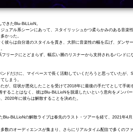
んできた
Blu-BiLLioN
。
ィジュアル系シーンにあって、スタイリッシュかつ柔らかみのある音楽
も多かった。
なく彼らは自分達のスタイルを貫き、大胆に音楽性の幅を広げ、ダンサ
く。
系フリークにとどまらず、幅広い層のリスナーから支持されるバンドに
バンドだけに、マイペースで長く活動していくだろうと思っていたが、
S
ってしまう。
いたが、症状が悪化したことを受けて
2018
年に最後の手だてとして手術
善することはなく、彼は
Blu-BiLLioN
を脱退したいという意向をメンバー
果、
2020
年に彼らは解散することを決めた。
た
Blu-BiLLioN
の解散ライブは春先のラスト・ツアーを経て、
2021
年
4
月
る多数のオーディエンスが集まり、さらにリアルタイム配信で多くのフ