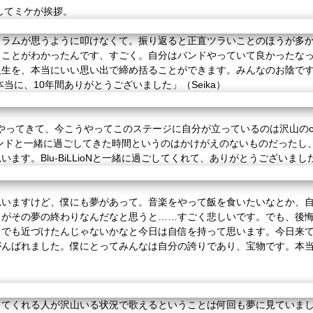
してミケが挨拶。
ドラムが思うように叩けなくて。振り返ると正直ツラいことのほうが多
ることがわかったんです、すごく。自分はバンドやっていて良かったな
人生を、本当にいい思い出で締め括ることができます。みんなのお陰で
本当に、
10
年間ありがとうございました」（
Seika
）
やってきて、今こうやってこのステージに自分が立っているのは沢山の
ンドと一緒に過ごしてきた時間というのはかけがえのないものだったし
思います。
Blu-BiLLioN
と一緒に過ごしてくれて、ありがとうございまし
思いますけど、僕にも夢があって。音楽をやって飯を食いたいなとか、
日がその夢の終わりなんだなと思うと……すごく悲しいです。でも、後
しでも近づけたんじゃないかなと今日は自信を持って思います。今日来
がんばれました。僕にとってみんなは自分の誇りであり、宝物です。本
ってくれる人が沢山いる状況で歌えるということは何回も夢に見ていま