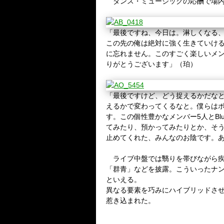
ダンス・ミュージックの応酬で場内
「最後ですね、今日は。淋しくなる
この先の俺は絶対に強く生きていけ
に忘れません。このすごく楽しいメ
りがとうございます」（珀）
「最後ですけど、どう捉えるかだなと
えるかで変わってくるなと。僕らはポ
す。この個性豊かなメンバー
5
人と
Bl
てみたり、預かってみたりとか、そ
止めてくれた、みんなのお陰です。
ライブ中盤では翳りを帯びながら疾
「群青」などを披露。こういったナ
といえる。
異なる要素を巧みにハイブリッドさ
惹き込まれた。