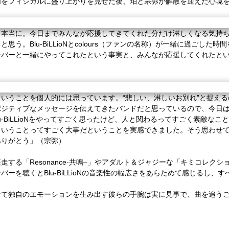
をフィジカルに盛り上がりを見せた後、珀と宗弥が解散を迎えた心境
、本当に。今日までみんなが応援してきてくれた分だけ淋しくなる気持
ると思う。
Blu-BiLLioN
と
colours
（ファンの名称）が一緒に過ごした時間
ンバーと一緒にやってこれたという事実と、みんなが応援してくれたと
いうことを個人的には思っています。“悲しい、淋しいお別れ”と捉える
ジティブなメッセージを伝えてきたバンドだと思っているので、今日は
u-BiLLioN
をやってすごく思ったけど、人と関わるってすごく素敵なこと
ういうことってすごく大事だということを実感できました。そう思わせ
ありがとう」（宗弥）
走する「
Resonance-
共鳴
–
」やアダルト＆ジャジーな「キミコレクシ
ンバーを聴くと
Blu-BiLLioN
の音楽性の幅広さをあらためて感じるし、す
せて独自のエモーションを生み出す彼らの手腕は実に見事で、曲を追う