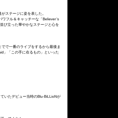
達がステージに姿を表した。
パワフル＆キャッチーな「
Believer
’
s
並び立った華やかなステージと心を
までで一番のライブをするから最後ま
id
」「この手に在るもの」といった
っていたデビュー当時の
Blu-BiLLioN
が