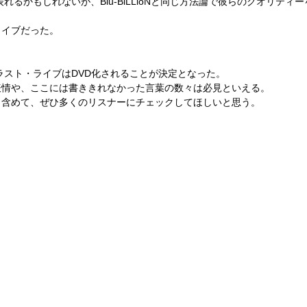
表れるかもしれないが、
Blu-BiLLioN
と同じ方法論で彼らのクオリティー
ライブだった。
ラスト・ライブは
DVD
化されることが決定となった。
表情や、ここには書ききれなかった言葉の数々は必見といえる。
も含めて、ぜひ多くのリスナーにチェックしてほしいと思う。