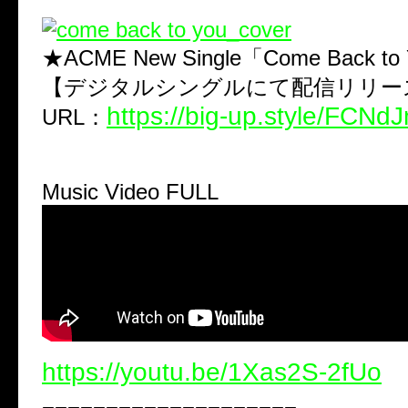
★ACME New Single「Come Back to
【デジタルシングルにて配信リリー
https://big-up.style/FCN
URL：
Music Video FULL
https://youtu.be/1Xas2S-2fUo