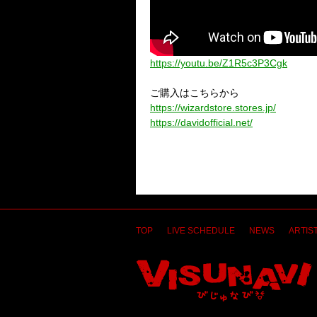
https://youtu.be/Z1R5c3P3Cgk
ご購入はこちらから
https://wizardstore.stores.jp/
https://davidofficial.net/
TOP
LIVE SCHEDULE
NEWS
ARTIST