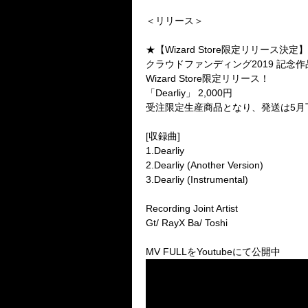
＜リリース＞
★【
Wizard Store
限定リリース決定】
クラウドファンディング2019 記念作
Wizard Store限定リリース！
「Dearliy」 2,000円
受注限定生産商品となり、発送は5月
[収録曲]
1.Dearliy
2.Dearliy (Another Version)
3.Dearliy (Instrumental)
Recording Joint Artist
Gt/ RayX Ba/ Toshi
MV FULLをYoutubeにて公開中