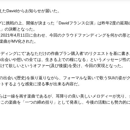
売を控えたDavidからお知らせが届いた。
グに挑戦の上、
開催が決まった「
David
フランス公演」は昨年
2
度の延期
止」の決断となった。
た
2021
年
4
月
11
日に合わせ、
今回のクラウドファンディングを何かの形
楽曲が
MV
化された。
ンディングにて
“
あなただけの作曲プラン購入者
“
のリクエストを基に書き
の出会いや想いの全ては、生きる上での糧になる」というメッセージ性
届けて欲しいというオファー
(
及び後援
)
を受け、今回の実現となった。
の出会い
(
歴史
)
を振り返りながら、フォーマルな装いで歌う
SUI
の姿が
ートするような感覚に浸る事が出来る内容だ。
らは一線を画す楽曲であるが、耳障りの良い美しいメロディーが光り、
なこの楽曲を「一つの締め括り」として発表し、今後の活動にも勢力的