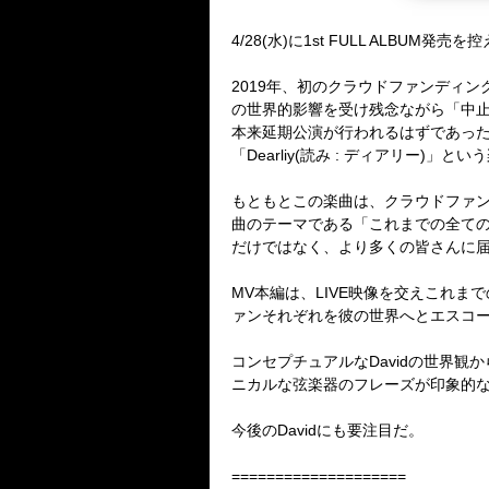
4/28(水)に1st FULL ALBUM発
2019
年、初のクラウドファンディン
の世界的影響を受け残念ながら「中
本来延期公演が行われるはずであっ
「
Dearliy(
読み
:
ディアリー
)
」という
もともとこの楽曲は、クラウドファ
曲のテーマである「これまでの全て
だけではなく、より多くの皆さんに
MV
本編は、
LIVE
映像を交えこれまで
ァンそれぞれを彼の世界へとエスコ
コンセプチュアルな
David
の世界観か
ニカルな弦楽器のフレーズが印象的
今後の
David
にも要注目だ。
====================