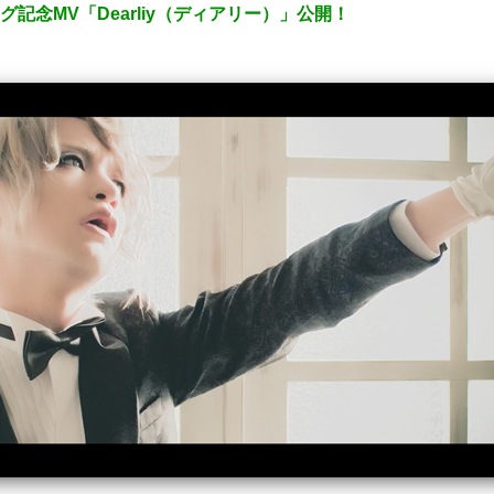
グ記念MV「Dearliy（ディアリー）」公開！