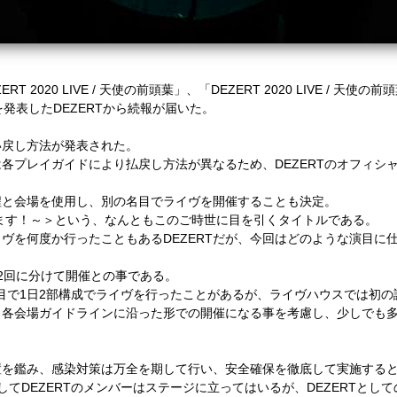
ERT 2020 LIVE /
天使の前頭葉」、「
DEZERT 2020 LIVE /
天使の前頭
を発表した
DEZERT
から続報が届いた。
い戻し方法が発表された。
は各プレイガイドにより払戻し方法が異なるため、
DEZERT
のオフィシ
程と会場を使用し、別の名目でライヴを開催することも決定。
ます！～＞という、なんともこのご時世に目を引くタイトルである。
イヴを何度か行ったこともある
DEZERT
だが、
今回はどのような演目に
2
回に分けて開催との事である。
目で
1
日
2
部構成でライヴを行ったことがあるが、ライヴハウスでは初の
、各会場ガイドラインに沿った形での開催になる事を考慮し、
少しでも
置を鑑み、
感染対策は万全を期して行い、安全確保を徹底して実施する
して
DEZERT
のメンバーはステージに立ってはいるが、
DEZERT
として