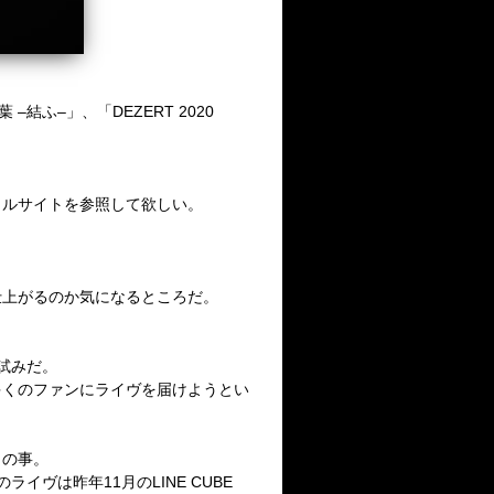
葉
–
結ふ
–
」、
「
DEZERT 2020
ャルサイトを参照して欲しい。
仕上がるのか気になるところだ。
試みだ。
多くのファンにライヴを届けようとい
との事。
のライヴは昨年
11
月の
LINE CUBE