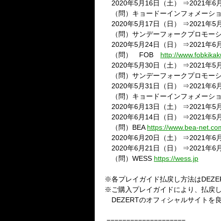
2020
年
5
月
16
日（土）
⇒
2021
年
6
（問）キョードーインフォメーシ
2020
年
5
月
17
日（日）
⇒
2021
年
5
（問）サンデーフォークプロモー
2020
年
5
月
24
日（日）
⇒
2021
年
6
（問）
FOB
http://www.fobkikak
2020
年
5
月
30
日（土）
⇒
2021
年
5
（問）サンデーフォークプロモー
2020
年
5
月
31
日（日）
⇒
2021
年
6
（問）キョードーインフォメーシ
2020
年
6
月
13
日（土）
⇒
2021
年
5
2020
年
6
月
14
日（日）
⇒
2021
年
5
（問）
BEA
https://www.bea-net.co
2020
年
6
月
20
日（土）
⇒
2021
年
6
2020
年
6
月
21
日（日）
⇒
2021
年
6
（問）
WESS
https://wess.jp
※各プレイガイド払戻し方法は
DEZE
※ご購入プレイガイドにより、払戻
DEZERT
のオフィシャルサイトを
====================