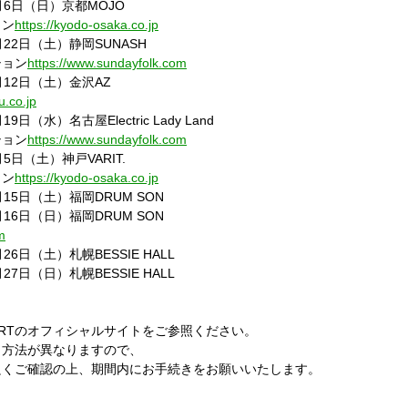
月
6
日（日）京都
MOJO
ョン
https://kyodo-osaka.co.jp
月
22
日（土）静岡
SUNASH
ション
https://www.sundayfolk.com
月
12
日（土）金沢
AZ
u.co.jp
月
19
日（水）名古屋
Electric Lady Land
ション
https://www.sundayfolk.com
月
5
日（土）神戸
VARIT.
ョン
https://kyodo-osaka.co.jp
月
15
日（土）福岡
DRUM SON
月
16
日（日）福岡
DRUM SON
m
月
26
日（土）札幌
BESSIE HALL
月
27
日（日）札幌
BESSIE HALL
RT
のオフィシャルサイトをご参照ください。
し方法が異なりますので、
良くご確認の上、期間内にお手続きをお願いいたします。