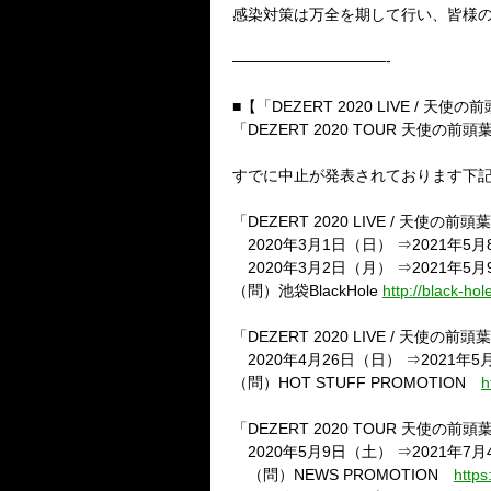
感染対策は万全を期して行い、皆様
——————————-
■【「
DEZERT 2020 LIVE /
天使の前
「
DEZERT 2020 TOUR
天使の前頭
すでに中止が発表されております下
「
DEZERT 2020 LIVE /
天使の前頭葉
2020
年
3
月
1
日（日）
⇒
2021
年
5
月
2020
年
3
月
2
日（月）
⇒
2021
年
5
月
（問）池袋
BlackHole
http://black-hol
「
DEZERT 2020 LIVE /
天使の前頭葉
2020
年
4
月
26
日（日）
⇒
2021
年
5
（問）
HOT STUFF PROMOTION
h
「
DEZERT 2020 TOUR
天使の前頭
2020
年
5
月
9
日（土）
⇒
2021
年
7
月
（問）
NEWS PROMOTION
https