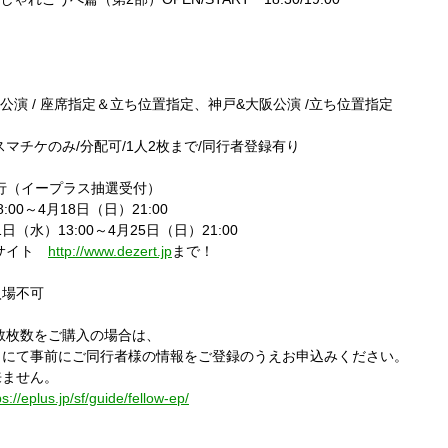
公演
/
座席指定＆立ち位置指定、神戸
&
大阪公演
/
立ち位置指定
スマチケのみ
/
分配可
/1
人
2
枚まで
/
同行者登録有り
行（イープラス抽選受付）
8:00
～
4
月
18
日（日）
21:00
1
日（水）
13:00
～
4
月
25
日（日）
21:00
ルサイト
http://www.dezert.jp
まで！
入場不可
数枚数をご購入の場合は、
にて事前にご同行者様の情報をご登録のうえお申込みください。
ません。
ps://eplus.jp/sf/guide/fellow-ep/