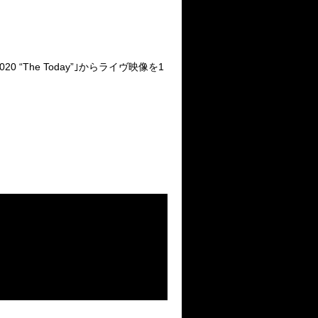
2020
“
The Today
”｣からライヴ映像を
1