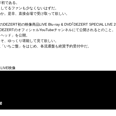
年初である。
にしてるファンも少なくないはずだ。
のか。是非、直接会場で受け取って欲しい。
の
DEZERT
初の映像商品
LIVE Blu-ray & DVD
｢
DEZERT SPECIAL LIVE 
DEZERT
のオフィシャル
YouTube
チャンネルにて公開されるとのこと。
・ヘッド」を公開。
こそ、ゆっくり堪能して見て欲しい。
版「いちご盤」をはじめ、各流通盤も絶賛予約受付中だ。
」
LIVE
映像