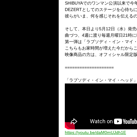
SHIBUYA
でのワンマン公演以来で今
DEZERT
としてのステージを心待ち
彼らがいま、何を感じそれを伝える
そして、本日より
5
月
12
日（水）発売
曲づつ、
4
週に渡り毎週月曜日
21
時に
第一弾は「ラプソディ・イン・マイ
こちらもお家時間が増えた今だから
映像商品の方は、オフィシャル限定
====================
「ラプソディ・イン・マイ・ヘッド
https://youtu.be/daM0mUJdh1E