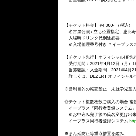
——————————-
【チケット料金】
¥4,000-
（税込）
名古屋公演
/
立ち位置指定、恵比寿
入場時ドリンク代別途必要
※入場整理番号付き
＊イープラス
【チケット先行】オフィシャル
HP
先
受付期間：
2021
年
4
月
12
日（月）
1
当落確認・入金期間：
2021
年
4
月
2
詳しくは、
DEZERT
オフィシャ
※営利目的の転売禁止・未就学児童
◎チケット複数枚数ご購入の場合
複
イープラス『同行者登録システム』
※お申込み完了後の氏名変更は出来
イープラス同行者登録システム
htt
※まん延防止等重点措置を鑑み、