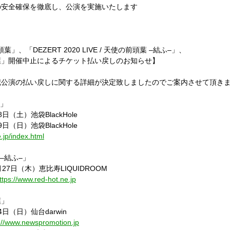
の安全確保を徹底し、公演を実施いたします
頭葉」、「
DEZERT 2020 LIVE /
天使の前頭葉
–
結ふ
–
」、
葉」開催中止によるチケット払い戻しのお知らせ】
記公演の払い戻しに関する詳細が決定致しましたので
ご案内させて頂き
」
8
日（土）池袋
BlackHole
9
日（日）池袋
BlackHole
e.jp/index.html
–
結ふ
–
」
月
27
日（木）恵比寿
LIQUIDROOM
ttps://www.red-hot.ne.jp
葉」
4
日（日）仙台
darwin
://www.newspromotion.jp