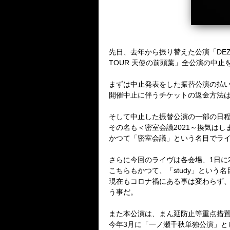
先日、去年から振り替えた公演「
DEZ
TOUR
天使の前頭葉」全公演の中止
まずは中止発表をした振替公演の払
開催中止に伴うチケットの返金方法
そして中止した振替公演の一部の日
その名も＜密室会議
2021
～換気はし
かつて「密室会議」という名目でラ
さらに今回のライヴは各会場、
1
日に
こちらもかつて、「
study
」という名
現在もコロナ禍にある事は変わらず
う事だ。
また本公演は、まん延防止等重点措
今年
3
月に「一ノ瀬千秋単独公演」と