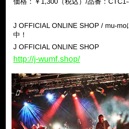
価格：￥1,300（税込）/品番：CTC1-4
J OFFICIAL ONLINE SHOP / m
中！
J OFFICIAL ONLINE SHOP
http://j-wumf.shop/