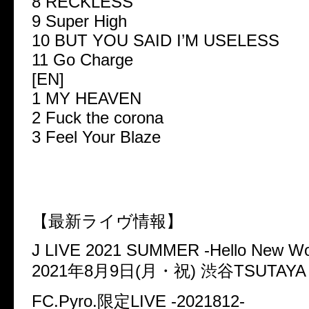
8 RECKLESS
9 Super High
10 BUT YOU SAID I’M USELESS
11 Go Charge
[EN]
1 MY HEAVEN
2 Fuck the corona
3 Feel Your Blaze
【最新ライヴ情報】
J LIVE 2021 SUMMER -Hello New Wo
2021年8月9日(月・祝) 渋谷TSUTAYA 
FC.Pyro.限定LIVE -2021812-