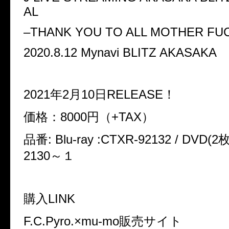
AL
–THANK YOU TO ALL MOTHER FU
2020.8.12 Mynavi BLITZ AKASAKA
2021年2月10日RELEASE！
価格：8000円（+TAX）
品番: Blu-ray :CTXR-92132 / DVD(2
2130～１
購入LINK
F.C.Pyro.×mu-mo販売サイト