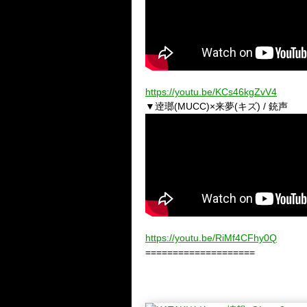
https://youtu.be/KCs46kgZvV4
▼逹瑯(MUCC)×来夢(キズ) / 銃声
https://youtu.be/RiMf4CFhy0Q
====================