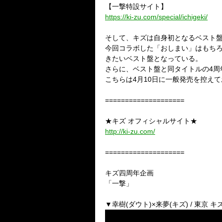
【一撃特設サイト】
https://ki-zu.com/special/ichigeki/
そして、キズは自身初となるベスト盤
今回コラボした「おしまい」はもち
きたいベスト盤となっている。
さらに、ベスト盤と同タイトルの4周
こちらは4月10日に一般発売を控え
====================
★キズ オフィシャルサイト★
http://ki-zu.com/
====================
キズ四周年企画
「一撃」
▼幸樹(ダウト)×来夢(キズ) / 東京