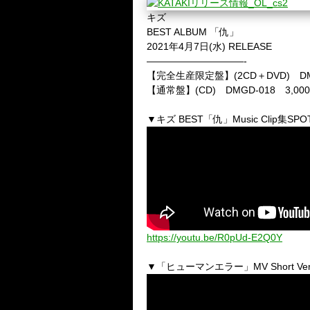
キズ
BEST ALBUM 「仇」
2021年4月7日(水) RELEASE
——————————-
【完全生産限定盤】(2CD＋DVD) DMG
【通常盤】(CD) DMGD-018 3,0
▼キズ
BEST
「仇」
Music Clip
集
SPO
https://youtu.be/R0pUd-E2Q0Y
▼「ヒューマンエラー」
MV Short Ver