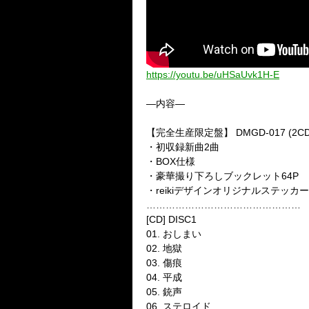
https://youtu.be/uHSaUvk1H-E
—内容—
【完全生産限定盤】 DMGD-017 (2CD
・初収録新曲2曲
・BOX仕様
・豪華撮り下ろしブックレット64P
・reikiデザインオリジナルステッカ
…………………………………………
[CD] DISC1
01. おしまい
02. 地獄
03. 傷痕
04. 平成
05. 銃声
06. ステロイド