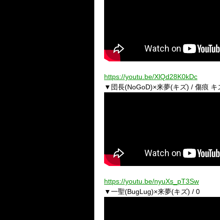
https://youtu.be/XlQd28K0kDc
▼団長(NoGoD)×来夢(キズ) / 傷
https://youtu.be/nyuXs_pT3Sw
▼一聖(BugLug)×来夢(キズ) / 0