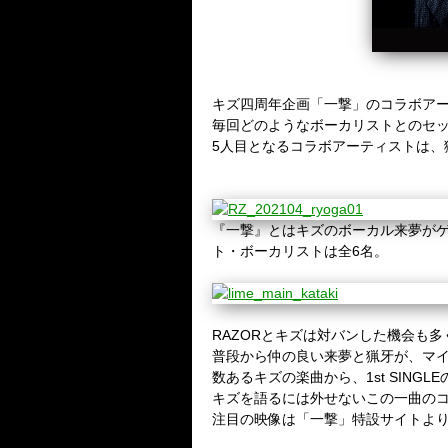
キズ四周年企画「一撃」のコラボアー
毎回どのようなボーカリストとのセ
5人目となるコラボアーティストは、猟
『一撃』とはキズのボーカル来夢が
ト・ボーカリストは全
6
名。
RAZORとキズは対バンした機会も多
普段から仲の良い来夢と猟牙が、マ
数あるキズの楽曲から、1st SING
キズを語るには外せないこの一曲の
注目の映像は「一撃」特設サイトより