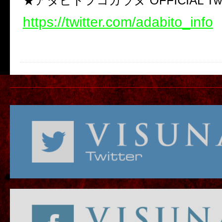
★アダビトヲコガラヌ OFFICIAL Twit
https://twitter.com/adabito_info