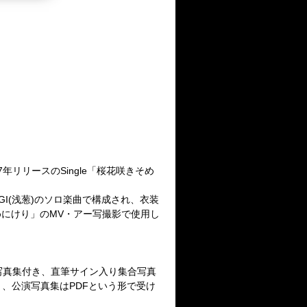
07年リリースのSingle「桜花咲きそめ
I(浅葱)のソロ楽曲で構成され、衣装
にけり」のMV・アー写撮影で使用し
写真集付き、直筆サイン入り集合写真
、公演写真集はPDFという形で受け