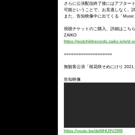
さらに公演配信終了後にはアフタート
可能ということで、お見逃しなく。
また、告知映像中に出てくる「Music L
視聴チケットのご購入、詳細はこち
ZAIKO
https://godchildrecords.zaiko.io/e/d
====================
無観客公演「桜花咲そめにけり 202
告知映像
https://youtu.be/dpMHU9V28f8