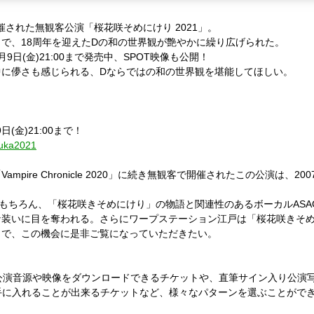
催された無観客公演「桜花咲そめにけり 2021」。
で、18周年を迎えたDの和の世界観が艶やかに繰り広げられた。
日(金)21:00まで発売中、SPOT映像も公開！
中に儚さも感じられる、Dならではの和の世界観を堪能してほしい。
日(金)21:00まで！
-ouka2021
ire Chronicle 2020」に続き無観客で開催されたこの公演は、20
。
もちろん、「桜花咲きそめにけり」の物語と関連性のあるボーカルASAG
な装いに目を奪われる。さらにワープステーション江戸は「桜花咲きそめ
とで、この機会に是非ご覧になっていただきたい。
公演音源や映像をダウンロードできるチケットや、直筆サイン入り公演
手に入れることが出来るチケットなど、様々なパターンを選ぶことができ