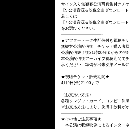
サイン入り無観客公演写真集付きチ
【5.公演音源＆映像全曲ダウンロード
若しくは
【7.公演音源＆映像全曲ダウンロード
をお選びください。
——————————-
★アフタートーク生配信付き視聴チ
無観客公演配信後、チケット購入者様
公演配信終了後21時00分頃からの
本公演配信後アーカイブ視聴期間でチ
承ください。準備が出来次第メール
——————————-
★視聴チケット販売期間★
4月9日(金)21:00まで
〈お支払い方法〉
各種クレジットカード、コンビニ決済、Pay
※お支払方法により、決済手数料が
——————————-
★その他ご注意事項★
・本公演は収録映像によるインター