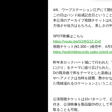
4/6、ワープステーション江戸にて開
この日はバンド結成記念日ということ
本公演のアーカイブ視聴チケットは4月9
力強さや迫力はもちろん、美しさの
SPOT映像はこちら
https://youtu.be/G1IKG1Z-Zo0
視聴チケット(¥2,300～)発売中、4月9
https://godchildrecords.zaiko.io/e/d
昨年末ロックハート城にて行われた「Vamp
にけり」をテーマに繰り広げられた
Dの既存曲で和をテーマとした楽曲は
やヘアメイクは当時を踏襲、艶やか
た情緒溢れるロケーションというこ
公演視聴チケットは10パターンで、
付き、公演映像を製品版DVDとして
取ることも可能。