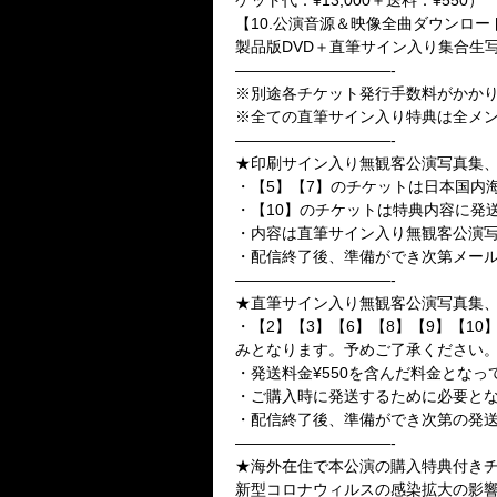
ケット代：¥13,000＋送料：¥550）
【10.公演音源＆映像全曲ダウンロ
製品版DVD＋直筆サイン入り集合生写真（
——————————-
※別途各チケット発行手数料がかか
※全ての直筆サイン入り特典は全メ
——————————-
★印刷サイン入り無観客公演写真集
・【5】【7】のチケットは日本国内
・【10】のチケットは特典内容に発
・内容は直筆サイン入り無観客公演
・配信終了後、準備ができ次第メー
——————————-
★直筆サイン入り無観客公演写真集、
・【2】【3】【6】【8】【9】【
みとなります。予めご了承ください
・発送料金¥550を含んだ料金となっ
・ご購入時に発送するために必要と
・配信終了後、準備ができ次第の発
——————————-
★海外在住で本公演の購入特典付き
新型コロナウィルスの感染拡大の影