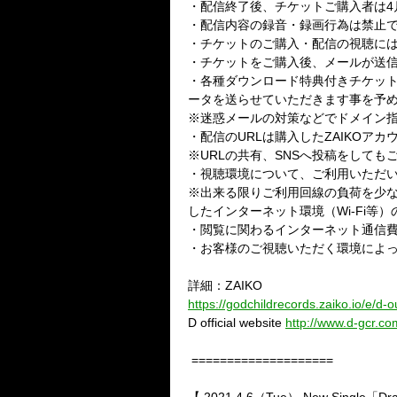
・配信終了後、チケットご購入者は4月
・配信内容の録音・録画行為は禁止
・チケットのご購入・配信の視聴にはZ
・チケットをご購入後、メールが送
・各種ダウンロード特典付きチケット
ータを送らせていただきます事を予
※迷惑メールの対策などでドメイン指定
・配信のURLは購入したZAIKOア
※URLの共有、SNSへ投稿をしても
・視聴環境について、ご利用いただ
※出来る限りご利用回線の負荷を少
したインターネット環境（Wi-Fi等
・閲覧に関わるインターネット通信
・お客様のご視聴いただく環境によ
詳細：ZAIKO
https://godchildrecords.zaiko.io/e/d
D official website
http://www.d-gcr.co
====================