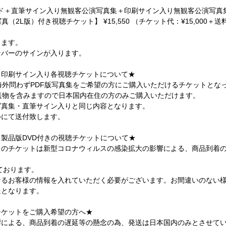
ード＋直筆サイン入り無観客公演写真集＋印刷サイン入り無観客公演写真
2L版）付き視聴チケット】 ¥15,550 （チケット代：¥15,000＋送料
ります。
ンバーのサインが入ります。
、印刷サイン入り各視聴チケットについて★
海外問わずPDF版写真集をご希望の方にご購入いただけるチケットとな
送物を含みますので日本国内在住の方のみご購入いただけます。
写真集・直筆サイン入りと同じ内容となります。
ルにて送付致します。
製品版DVD付きの視聴チケットについて★
10】のチケットは新型コロナウィルスの感染拡大の影響による、商品到着
。
ております。
なるお客様の情報を入れていただく必要がございます。お間違いのない
送となります。
チケットをご購入希望の方へ★
響による、商品到着の遅延等の懸念の為、発送は日本国内のみとさせて