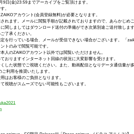
9日(金)23:59までアーカイブをご覧頂けます。
です。
AIKOアカウント(会員登録無料)が必要となります。
信されます。メールに閲覧手順が記載されておりますので、あらかじめ
に関しましてはダウンロード送付の準備ができ次第別途ご送付致します
めご了承ください。
を行っている場合、メールが受信できない場合がございます。 「zaik
カウントのみで閲覧可能です。
ご本人のZAIKOアカウント以外では閲覧いただけません。
いておりますインターネット回線の状況に大変影響を受けます。
なくした状態でご視聴ください。また、動画配信となりデータ通信量が
）のご利用を推奨いたします。
費用はお客様のご負担となります。
って視聴がスムーズでない可能性もございます。
-ouka2021
m