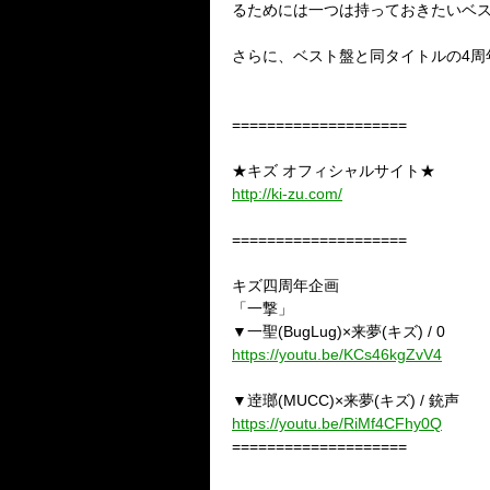
るためには一つは持っておきたいベ
さらに、ベスト盤と同タイトルの
4
周
====================
★キズ オフィシャルサイト★
http://ki-zu.com/
====================
キズ四周年企画
「一撃」
▼一聖
(BugLug)
×来夢
(
キズ
) / 0
https://youtu.be/KCs46kgZvV4
▼逹瑯
(MUCC)
×来夢
(
キズ
) /
銃声
https://youtu.be/RiMf4CFhy0Q
====================