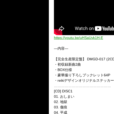
https://youtu.be/uHSaUvk1H-E
—内容—
【完全生産限定盤】 DMGD-017 (2CD
・初収録新曲2曲
・BOX仕様
・豪華撮り下ろしブックレット64P
・reikiデザインオリジナルステッカ
…………………………………………
[CD] DISC1
01. おしまい
02. 地獄
03. 傷痕
04. 平成