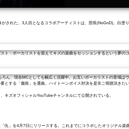
像がされた。
3
人目となるコラボアーティストは、団長
(NoGoD)
。白塗
ゲスト・ボーカリストを迎えてキズの楽曲をセッションするという夢の
ちろん、現在
MC
としても幅広く活躍中。お互いボーカリストの音域は
必要とする「傷痕」を選曲。ハイトーンボイス対決を是非ご視聴頂きた
り、キズオフィシャル
YouTube
チャンネルにて公開されている。
盤「仇」を
4
月
7
日にリリースする。これまでにコラボしたオリジナル楽