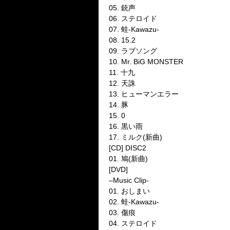
05. 銃声
06. ステロイド
07. 蛙-Kawazu-
08. 15.2
09. ラブソング
10. Mr. BiG MONSTER
11. 十九
12. 天誅
13. ヒューマンエラー
14. 豚
15. 0
16. 黒い雨
17. ミルク(新曲)
[CD] DISC2
01. 鳩(新曲)
[DVD]
–Music Clip-
01. おしまい
02. 蛙-Kawazu-
03. 傷痕
04. ステロイド