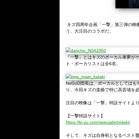
キズ四周年企画「一撃」第三弾の映
う、大注目のコラボだ。
『一撃』とはキズのボーカル来夢が
ト・ボーカリストは全
6
名。
NoGoD
団長は、ボーカルとしてはも
り、今回キズの楽曲で特に高音域を
注目の映像は「一撃」特設サイトよ
【一撃特設サイト】
https://ki-zu.com/special/ichigeki/
そして、キズは自身初となるベスト