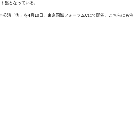
スト盤となっている。
年公演「仇」を
4
月
18
日、東京国際フォーラム
C
にて開催。こちらにも