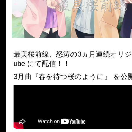
最美桜前線、怒涛の
3
ヵ月連続オリ
ube
にて配信！！
3
月曲『春を待つ桜のように』 を公