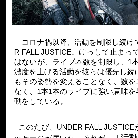
コロナ禍以降、活動を制限し続け
R FALL JUSTICE
。けっして止まっ
はないが、ライブ本数を制限し、
1
濃度を上げる活動を彼らは優先し続
もその姿勢を変えることなく、数を
なく、
1
本
1
本のライブに強い意味を
動をしている。
このたび、
UNDER FALL JUSTICE
活動