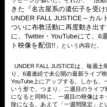
ッセージが届いた。それが、「
きた『名古屋系の遺伝子を受け
UNDER FALL JUSTICE
～カル
ついに布教活動に再度動き出す
に、
Twitter
・
YouTube
にて、
6
ト映像を配信
!!
」という内容だ。
UNDER FALL JUSTICE
は、毎週土
り、
6
週連続で未公開の最新ライブ
YouTube
上にアップする。しかも、
いう形で。つまり、二週目のライブ
になると同時に、一週目の映像はネ
除になる。あえて「一週間限定」と