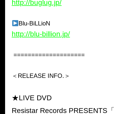
http://buglug.jp/
Blu-BiLLioN
http://blu-billion.jp/
====================
＜RELEASE INFO.＞
★LIVE DVD
Resistar Records PRESENTS