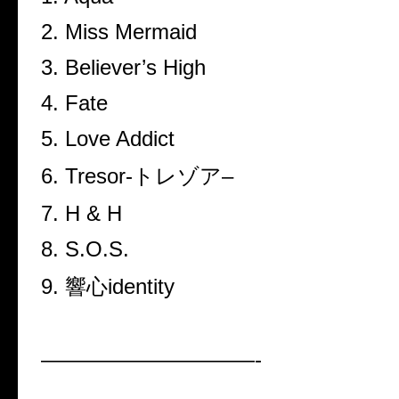
2. Miss Mermaid
3. Believer’s High
4. Fate
5. Love Addict
6. Tresor-
トレゾア
–
7. H & H
8. S.O.S.
9.
響心
identity
——————————-