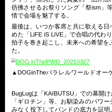
彷彿させるお祭りソング「祭
ism
」
情で会場を魅了する。
最後は、いつか客席と共に歌える日
めた「
LiFE iS LiVE
」で合唱の代わ
拍子を巻き起こし、未来への希望を
た。
▲DOGinTheパラレルワールドオー
BugLug
は「
KAIBUTSU
」での幕開け
「ギロチン」等、お馴染みのパワー
みなく投下してバンドの底力を証明