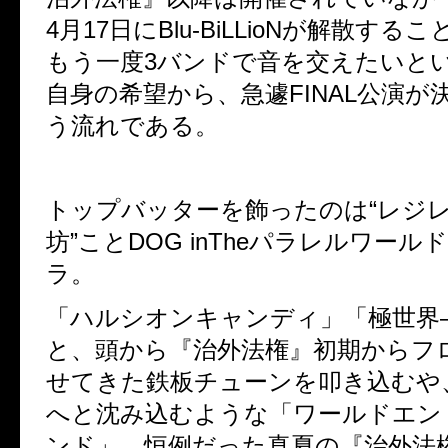
4
月
17
日に
Blu-BiLLioN
が解散するこ
もう一度
3
バンドで音を交えたいと
自身の希望から、急遽
FINAL
公演が
う流れである。
トップバッターを飾ったのは“レジ
坊”こと
DOG inThe
パラレルワールド
ラ。
「ハルシオンキャンディ」「極世界
と、頭から『治外法権』初期からフ
せてきた鉄板チューンを叩き込むや
へと沈み込むような「ワールドエン
ンド」、恒例だった真夏の『治外法