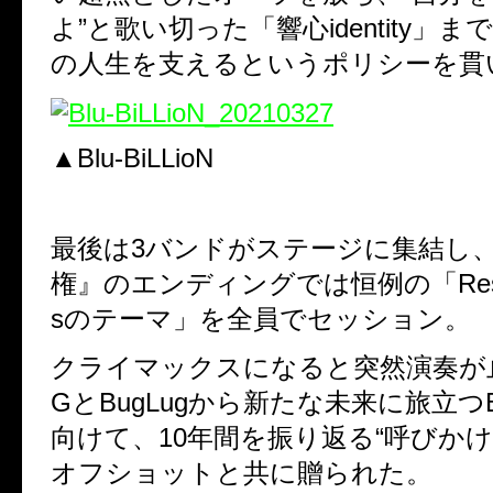
よ”と歌い切った「響心
identity
」まで
の人生を支えるというポリシーを貫
▲Blu-BiLLioN
最後は
3
バンドがステージに集結し
権』のエンディングでは恒例の「
Re
s
のテーマ」を全員でセッション。
クライマックスになると突然演奏が
G
と
BugLug
から新たな未来に旅立つ
向けて、
10
年間を振り返る“呼びかけ
オフショットと共に贈られた。