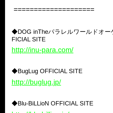
====================
◆
DOG inThe
パラレルワールドオー
FICIAL SITE
http://inu-para.com/
◆
BugLug OFFICIAL SITE
http://buglug.jp/
◆
Blu-BiLLioN OFFICIAL SITE