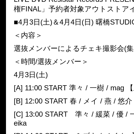
権
FINAL
」予約者対象アウトストア
■
4
月
3
日
(
土
)
＆
4
月
4
日
(
日
)
曙橋
STUDI
＜内容＞
選抜メンバーによるチェキ撮影会
(
集
＜時間
/
選抜メンバー＞
4
月
3
日
(
土
)
[A] 11:00 START
準々
/
一樹
/ mag
【
[B] 12:00 START
春
/
メイ
/
燕
/
悠介
[C] 13:00 START
準々
/
緩菜
/
優
/
eika