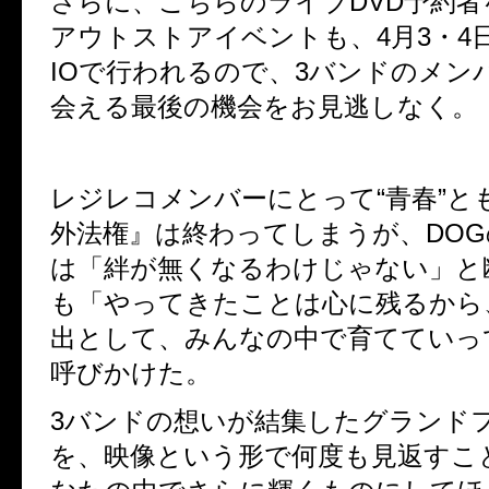
さらに、こちらのライブ
DVD
予約者
アウトストアイベントも、
4
月
3
・
4
IO
で行われるので、
3
バンドのメン
会える最後の機会をお見逃しなく。
レジレコメンバーにとって“青春”と
外法権』は終わってしまうが、
DOG
は「絆が無くなるわけじゃない」と
も「やってきたことは心に残るから
出として、みんなの中で育てていっ
呼びかけた。
3
バンドの想いが結集したグランド
を、映像という形で何度も見返すこ