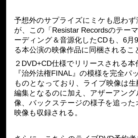
予想外のサプライズにミケも思わず
が、この「
Resistar Records
のテー
ーディング＆音源化した
CD
も、
6
月
る本公演の映像作品に同梱されるこ
２
DVD+CD
仕様でリリースされる本
『治外法権
FINAL
』の模様を完全パ
ものとなっており、ライブ映像は生
編集となるのに加え、アザーアング
像、バックステージの様子を追った
映像も収録される。