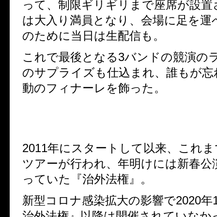
って、制限ギリギリまで座席が設置
は大入り満員となり、会場に足を運
のために当日は生配信も。
これで最後となる
3
バンドの競演の
のサプライズも仕込まれ、誰もが忘
動のフィナーレを飾った。
2011
年にスタートして以来、これま
ツアーが行われ、年明けには新春公
っていた『治外法権』。
新型コロナ感染拡大の影響で
2020
年
治外法権』以降は開催されていなか