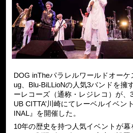
DOG inThe
パラレルワールドオーケ
ug
、
Blu-BiLLioN
の人気
3
バンドを擁
ーレコーズ（通称・レジレコ）が、
UB CITTA
’川崎にてレーベルイベン
INAL
』を開催した。
10
年の歴史を持つ人気イベントが幕