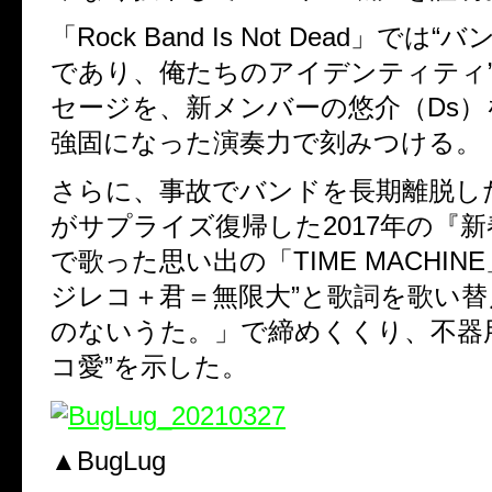
「
Rock Band Is Not Dead
」では“バ
であり、俺たちのアイデンティティ
セージを、新メンバーの悠介（
Ds
）
強固になった演奏力で刻みつける。
さらに、事故でバンドを長期離脱し
がサプライズ復帰した
2017
年の『新
で歌った思い出の「
TIME MACHINE
ジレコ＋君＝無限大”と歌詞を歌い
のないうた。」で締めくくり、不器
コ愛”を示した。
▲BugLug