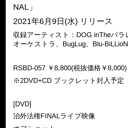
NAL
」
2021
年
6
月
9
日
(
水
)
リリース
収録アーティスト：
DOG inThe
パラ
オーケストラ、
BugLug
、
Blu-BiLLioN
RSBD-057
￥
8,800(
税抜価格￥
8,000)
※
2DVD+CD
ブックレット封入予定
[DVD]
治外法権
FINAL
ライブ映像