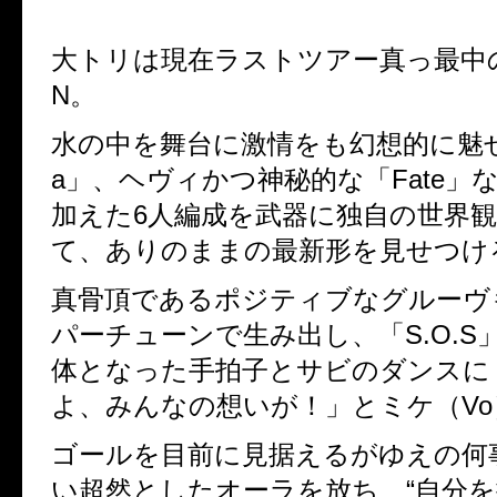
大トリは現在ラストツアー真っ最中
N
。
水の中を舞台に激情をも幻想的に魅
a
」、ヘヴィかつ神秘的な「
Fate
」
加えた
6
人編成を武器に独自の世界
て、ありのままの最新形を見せつけ
真骨頂であるポジティブなグルーヴ
パーチューンで生み出し、「
S.O.S
体となった手拍子とサビのダンスに
よ、みんなの想いが！」とミケ（
Vo
ゴールを目前に見据えるがゆえの何
い超然としたオーラを放ち、“自分