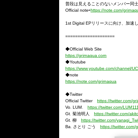
普段は見えることのないメンバー同
Official note⇨
https://note.com/grimaq
1st Digital EPリリースに向け、
====================
◆Official Web Site
https://grimaqua.com
◆Youtube
https://www.youtube.com/channe
◆note
https://note.com/grimaqua
◆Twitter
Official Twitter
https://twitter.com/g
Vo. LUM.
https://twitter.com/LUM11
Gt. 菊池明人
https://twitter.com/aki
Gt. 柳
https://twitter.com/yanagi_Twi
Ba. さとり ごう
https://twitter.com