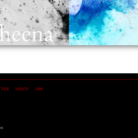
 FILE
VISUTV
LINK
ed.