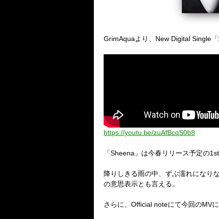
GrimAquaより、New Digital Si
https://youtu.be/zuAfBcqS0b8
「Sheena」は今春リリース予定の1st 
降りしきる雨の中、ずぶ濡れになりな
の意思表示とも言える。
さらに、Official noteにて