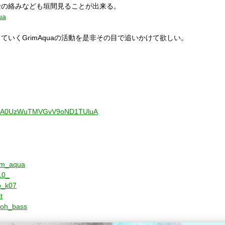
士の絡みなども垣間見ることが出来る。
ua
加速していくGrimAquaの活動を是非その目で追
いかけて欲しい。
l/UCA0UzWuTMVGvV9oND1TUluA
rim_aqua
10_
to_k07
t
/goh_bass