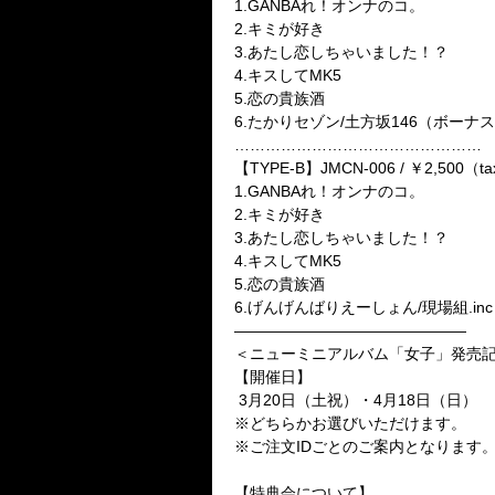
1.GANBAれ！オンナのコ。
2.キミが好き
3.あたし恋しちゃいました！？
4.キスしてMK5
5.恋の貴族酒
6.たかりセゾン/土方坂146（ボーナ
…………………………………………
【TYPE-B】JMCN-006 / ￥2,500（ta
1.GANBAれ！オンナのコ。
2.キミが好き
3.あたし恋しちゃいました！？
4.キスしてMK5
5.恋の貴族酒
6.げんげんばりえーしょん/現場組.i
———————————————
＜ニューミニアルバム「女子」発売
【開催日】
3月20日（土祝）・4月18日（日）
※どちらかお選びいただけます。
※ご注文IDごとのご案内となります
【特典会について】