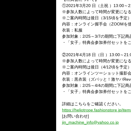
①2021年3月20 日（土祝 ）13:00～2
※参加人数によって時間が変更にな
※ご案内時間は後日（3/15頃を予定
内容：オンライン握手会（ZOOMを
衣装：私服
参加対象：2/25～3/7の期間に下
・「女子」特典会参加券付セットをご
②2021年4月18 日（日 ）13:00～21
※参加人数によって時間が変更にな
※ご案内時間は後日（4/12頃を予定
内容：オンラインツーショット撮影会
衣装：黒衣装（ズバッと！激ヤバRevol
参加対象：2/25～4/4の期間に下
・「女子」特典会参加券付セットをご
詳細はこちらをご確認ください。
https://heliotrope.fashionstore.jp/it
[お問い合わせ]
jin_machine_info@yahoo.co.jp