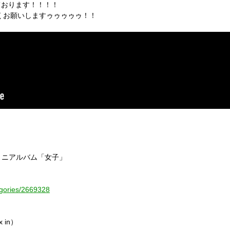
ております！！！！
くお願いしますゥゥゥゥゥ！！
定販売ミニアルバム「女子」
tegories/2669328
x in）