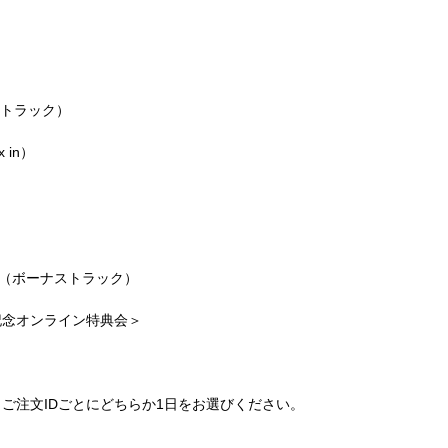
ストラック）
x in）
nc（ボーナストラック）
記念オンライン特典会＞
。ご注文IDごとにどちらか1日をお選びください。