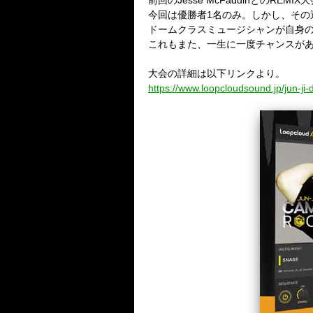
前回のJesse McFaddinとの
今回は優勝者1名のみ。しかし、そ
ドームクラスミュージシャンが自身
これもまた、一生に一度チャンスが
大会の詳細は以下リンクより。
https://www.loopcloudsound.jp/jun-ji