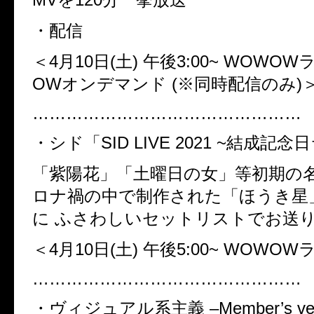
・配信
＜4
月
10
日
(
土
)
午後
3:00~ WOWOW
OW
オンデマンド
(※
同時配信のみ
)
…………………………………………
・シド「
SID LIVE 2021 ~
結成記念日
「紫陽花」「土曜日の女」等初期の
ロナ禍の中で制作された「ほうき星
に ふさわしいセットリストでお送
＜4
月
10
日
(
土
)
午後
5:00~ WOWOW
…………………………………………
・ヴィジュアル系主義
–Member’s ver