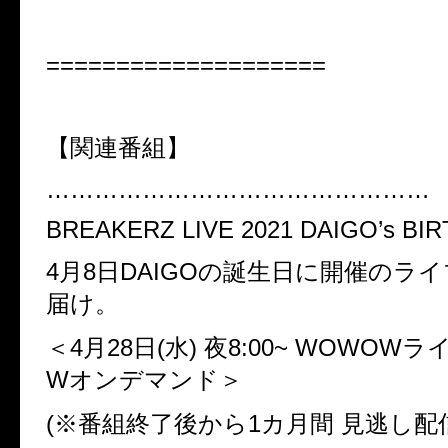
====================
【関連番組】
…………………………………………
BREAKERZ LIVE 2021 DAIGO’s BI
4
月
8
日
DAIGO
の誕生日に開催のライ
届け。
＜4
月
28
日
(
水
)
夜
8:00~ WOWOW
ラ
W
オンデマンド＞
(※
番組終了後から
1
カ月間 見逃し配