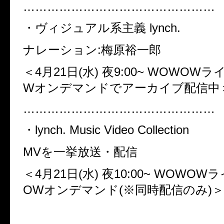
…………………………………………
・ヴィジュアル系主義
lynch.
ナレーション
:
梅原裕一郎
＜4
月
21
日
(
水
)
夜
9:00~ WOWOW
ラ
W
オンデマンドでアーカイブ配信中
…………………………………………
・
lynch. Music Video Collection
MV
を一挙放送・配信
＜4
月
21
日
(
水
)
夜
10:00~ WOWOW
ラ
OW
オンデマンド
(※
同時配信のみ
)＞