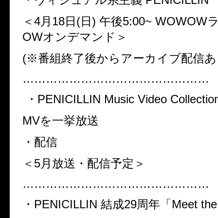
＜4
月
18
日
(
日
)
午後
5:00~ WOWOW
OW
オンデマンド＞
(※
番組終了後からアーカイブ配信あ
…………………………………………
・
PENICILLIN Music Video Collectio
MV
を一挙放送
・配信
＜5
月放送・配信予定＞
…………………………………………
・
PENICILLIN
結成
29
周年「
Meet the