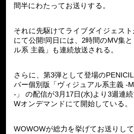
間半にわたってお送りする。
それに先駆けてライブダイジェスト
にて公開
!
同日には、
2
時間の
MV
集と
ル系 主義」も連続放送される。
さらに、第
3
弾として登場の
PENICIL
バー個別版「ヴィジュアル系主義
-M
-
」 の配信が
3
月
17
日
(
水
)
より
3
週連続
W
オンデマンドにて開始している。
WOWOW
が総力を挙げてお送りして