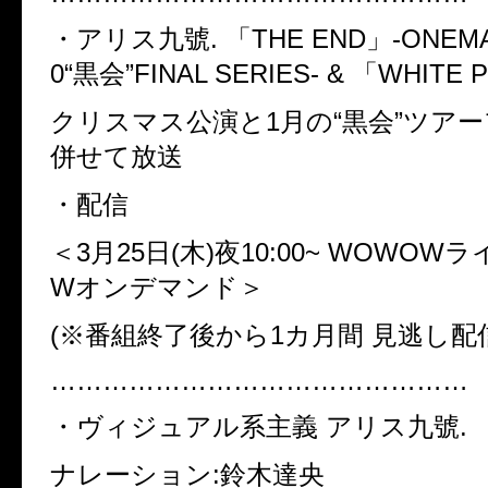
・アリス九號
.
「
THE END
」
-ONEMA
0“
黒会
”FINAL SERIES- &
「
WHITE P
クリスマス公演と
1
月の
“
黒会
”
ツアー
併せて放送
・配信
＜3
月
25
日
(
木
)
夜
10:00~ WOWOW
ラ
W
オンデマンド＞
(※
番組終了後から
1
カ月間 見逃し配
…………………………………………
・ヴィジュアル系主義 アリス九號
.
ナレーション
:
鈴木達央