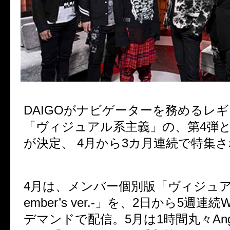
DAIGO
がナビゲーターを務めるレギ
「ヴィジュアル系主義」の、第
4
弾
が決定、
4
月から
3
カ月連続で特集さ
4
月は、メンバー個別版「ヴィジュ
ember’s ver.-
」を、
2
日から
5
週連続
デマンドで配信。
5
月は
1
時間丸々
An