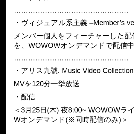
…………………………………………
・ヴィジュアル系主義
–Member’s ver
メンバー個人をフィーチャーした配
を、
WOWOW
オンデマンドで配信
…………………………………………
・アリス九號
. Music Video Collection
MV
を
120
分一挙放送
・配信
＜3
月
25
日
(
木
)
夜
8:00~ WOWOW
ラ
W
オンデマンド
(※
同時配信のみ
)＞
…………………………………………