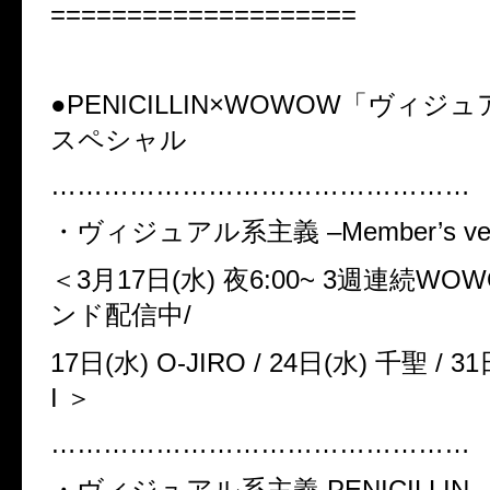
====================
●PENICILLIN×WOWOW
「ヴィジュ
スペシャル
…………………………………………
・ヴィジュアル系主義
–Member’s ver
＜3
月
17
日
(
水
)
夜
6:00~ 3
週連続
WOW
ンド配信中
/
17
日
(
水
) O-JIRO / 24
日
(
水
)
千聖
/ 31
I ＞
…………………………………………
・ヴィジュアル系主義
PENICILLIN