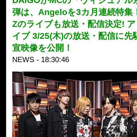
DAIGOがMCの「ヴィジュア
弾は、Angeloを3カ月連続特集！
Zのライブも放送・配信決定! 
イブ 3/25(木)の放送・配信に
宣映像を公開！
NEWS - 18:30:46