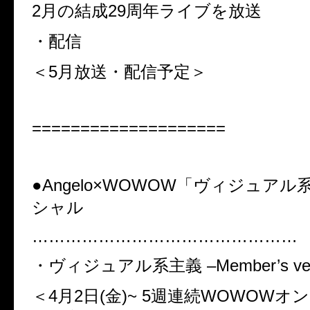
2
月の結成
29
周年ライブを放送
・配信
＜5
月放送・配信予定＞
====================
●Angelo×WOWOW
「ヴィジュアル
シャル
…………………………………………
・ヴィジュアル系主義
–Member’s ver
＜4
月
2
日
(
金
)~ 5
週連続
WOWOW
オン