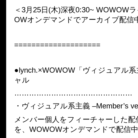
＜3
月
25
日
(
木
)
深夜
0:30~ WOWOW
ラ
OW
オンデマンドでアーカイブ配信
====================
●lynch.×WOWOW
「ヴィジュアル
ャル
…………………………………………
・ヴィジュアル系主義
–Member’s ver
メンバー個人をフィーチャーした配
を、
WOWOW
オンデマンドで配信