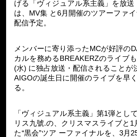
げる「ヴィジュアル系主義」を放送
は、
MV
集 と
6
月開催のツアーファイ
配信予定。
メンバーに寄り添った
MC
が好評の
D
カルを務める
BREAKERZ
のライブ
(
水
)
に独占放送・配信されることが
AIGO
の誕生日に開催のライブを早
る。
「ヴィジュアル系主義」第
1
弾とし
リス九號
.
の、クリスマスライブと
1
た
“
黒会
”
ツア ーファイナルを、
3
月
2