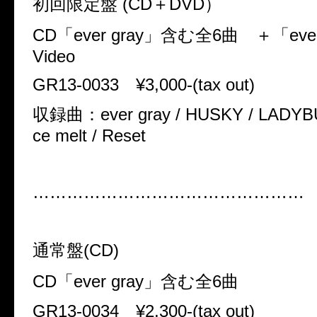
初回限定盤
(CD＋DVD）
CD「
ever gray
」含む全
6
曲
＋「ever
Video
GR13-0033
¥3,000-(tax out)
収録曲：ever gray / HUSKY / LADYBUG /
ce melt / Reset
…………………………………………
通常盤
(CD)
CD「
ever gray
」含む全
6
曲
GR13-0034
¥2,300-(tax out)