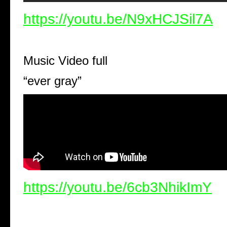
https://youtu.be/N9xHCJSil7A
Music Video full
“ever gray”
https://youtu.be/6cb3NhikImY