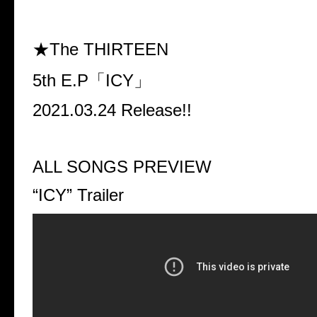
★The THIRTEEN
5
th E.P
「
ICY
」
2021.03.24 Release!!
ALL SONGS PREVIEW
“ICY” Trailer