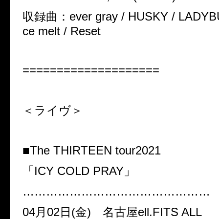
収録曲：ever gray / HUSKY / LADYBUG /
ce melt / Reset
====================
＜ライヴ＞
■The THIRTEEN tour2021
「
ICY COLD PRAY
」
…………………………………………
04
月
02
日
(
金) 名古屋ell.FITS ALL