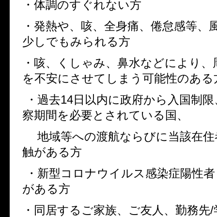
・体調のすぐれない方
・発熱や、咳、全身痛、倦怠感等、
少しでもみられる方
・咳、くしゃみ、鼻水などにより、
を不安にさせてしまう可能性のある
・過去
14
日以内に政府から入国制限
察期間を必要とされている国、
地域等への渡航ならびに当該在住
触がある方
・新型コロナウイルス感染症陽性者
がある方
・同居するご家族、ご友人、勤務先
/