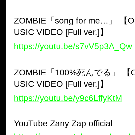
ZOMBIE「song for me…」 【OF
USIC VIDEO [Full ver.]】
https://youtu.be/s7vV5p3A_Qw
ZOMBIE「100%死んでる」 【OF
USIC VIDEO [Full ver.]】
https://youtu.be/y9c6LffyKtM
YouTube Zany Zap official