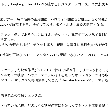
ストラ、
BugLug
、
Blu-BiLLioN
を擁するレジスターレコーズ。その所属
3
国ツアー、毎年恒例の正月開催、ハロウィン開催など幾度となく開催さ
iLLioN
が解散する事が決定しており、タイトル通り最後の開催となる。
いファンも多いであろうことに加え、チケットが完売必至の状況で参戦
が決定した。
ての配信が行われるが、チケット購入、視聴には事前に無料会員登録が必
で視聴が可能なので、リアルタイムでは視聴できないファンはもちろん
パッケージした映像作品が２
DVD+CD
仕様で
6
月
9
日にリリースされるこ
ングルカメラ映像、バックステージの様子を追ったオフショット映像も
トのクライマックスで毎回演奏してきた『
Resistar Records
のテーマ』
発表されたので要チェックだ。
せられている現在、どのような状況の方にも楽しんでもらえる体制を整