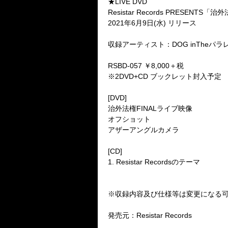
★LIVE DVD
Resistar Records PRESENTS
「治外
2021
年
6
月
9
日
(
水
)
リリース
収録アーティスト：
DOG inThe
パラ
RSBD-057
￥
8,000
＋税
※
2DVD+CD
ブックレット封入予定
[DVD]
治外法権
FINAL
ライブ映像
オフショット
アザーアングルカメラ
[CD]
1. Resistar Records
のテーマ
※収録内容及び仕様等は変更になる
発売元：
Resistar Records