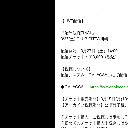
——————————-
【
LIVE
配信】
『治外法権
FINAL
』
3/27(
土
) CLUB CITTA
’川崎
配信開始
3
月
27
日（土）
14:00
配信チケット：￥
3,000
（税込）
【視聴について】
配信システム「
GALACAA
」にて配信
◆
GALACCA
https://www.galacaa
【チケット販売期間】
3
月
15
日
(
月
)18
【アーカイブ視聴期間】公演終了後
※チケット購入・ご視聴には事前に
G
※初めてのチケット購入手続きには