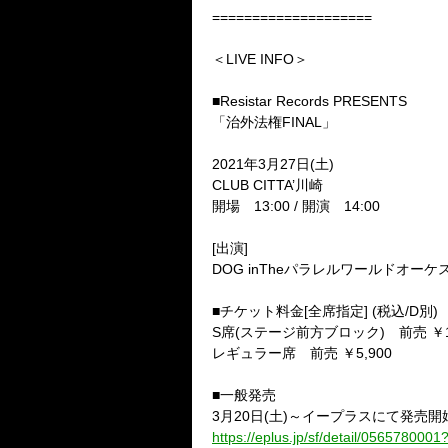
====================
＜LIVE INFO＞
■Resistar Records PRESENTS
「治外法権
FINAL
」
2021
年
3
月
27
日
(
土
)
CLUB CITTA
’川崎
開場
13:00 /
開演
14:00
[
出演
]
DOG inThe
パラレルワールドオーケ
■チケット料金
[
全席指定
] (
税込
/D
別
)
S
席
(
ステージ前方ブロック
)
前売 ￥
レギュラー席 前売 ￥
5,900
■一般発売
3
月
20
日
(
土
)
～イープラスにて発売開
https://eplus.jp/sf/detail/0565780