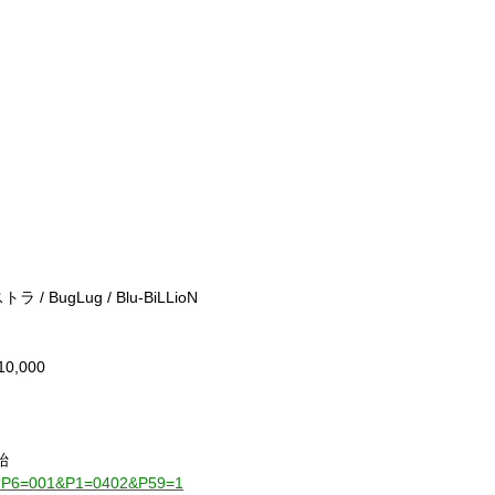
ストラ
/ BugLug / Blu-BiLLioN
10,000
始
001?P6=001&P1=0402&P59=1