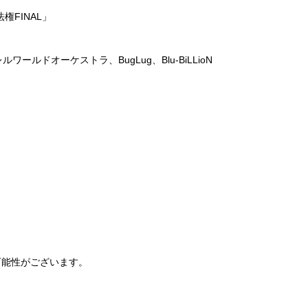
法権
FINAL
」
レルワールドオーケストラ、
BugLug
、
Blu-BiLLioN
可能性がございます。