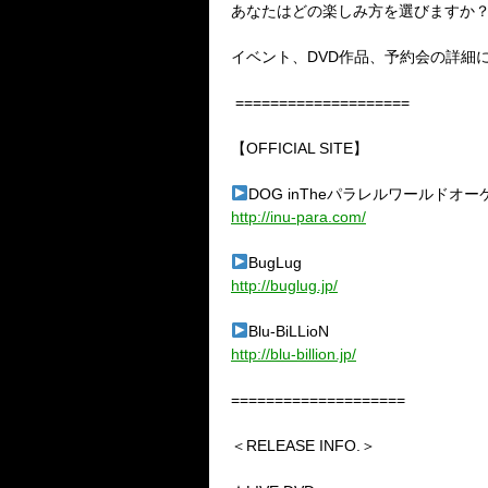
あなたはどの楽しみ方を選びますか
イベント、
DVD
作品、予約会の詳細
====================
【
OFFICIAL SITE
】
DOG inThe
パラレルワールドオー
http://inu-para.com/
BugLug
http://buglug.jp/
Blu-BiLLioN
http://blu-billion.jp/
====================
＜RELEASE INFO.＞