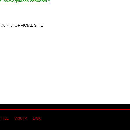
ps://www.galacaa.com/about
ケストラ
OFFICIAL SITE
 FILE
VISUTV
LINK