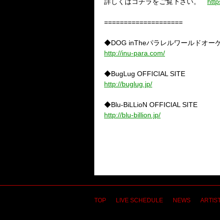
詳しくはコチラをご覧下さい。
htt
====================
◆
DOG inThe
パラレルワールドオー
http://inu-para.com/
◆
BugLug OFFICIAL SITE
http://buglug.jp/
◆
Blu-BiLLioN OFFICIAL SITE
http://blu-billion.jp/
TOP
LIVE SCHEDULE
NEWS
ARTIST