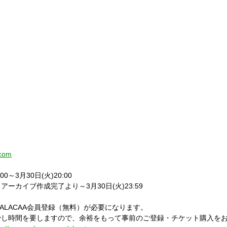
.com
:00
～
3
月
30
日
(
火
)20:00
、アーカイブ作成完了より～
3
月
30
日
(
火
)23:59
ALACAA
会員登録（無料）が必要になります。
少し時間を要しますので、余裕をもって事前のご登録・チケット購入を