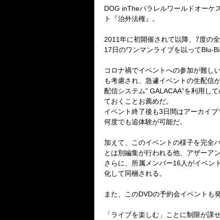
DOG inThe
パラレルワールドオーケ
ト『治外法権』。
2011
年に初開催されて以降、
7
度の全
17
日のワンマンライブを以って
Blu-B
コロナ禍でイベントへの参加が難し
も考慮され、急遽イベントの生配信
配信システム”
GALACAA
”を利用し
ておくことお薦めだ。
イベント終了後も
3
日間はアーカイブ
何度でも追体験が可能だ。
加えて、このイベントの様子を完全
とは別編集が行われる他、アザーア
さらに、所属メンバー
16
人がイベン
化して同梱される。
また、この
DVD
の予約会イベントも
「ライブを楽しむ」ことに制限が課