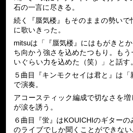
石の一言に尽きる。
続く『蜃気楼』もそのままの勢いで
に歌いきった。
mitsuは「『蜃気楼』にはもがきと
ち向かう強さを込めたつもり。もう
いぐらい力を込めた（笑）」と話す
５曲目『キンモクセイは君と』は「
で演奏。
アコースティック編成で切なさを増
が涙を誘う。
６曲目『蛍』はKOUICHIのギター
のライブでしか聞くことができない