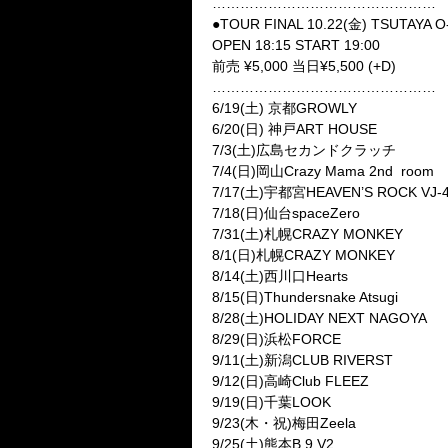
…………………………………………
●TOUR FINAL 10.22(金) TSUTAYA 
OPEN 18:15 START 19:00
前売 ¥5,000 当日¥5,500 (+D)
…………………………………………
6/19(土) 京都GROWLY
6/20(日) 神戸ART HOUSE
7/3(土)広島セカンドクラッチ
7/4(日)岡山Crazy Mama 2nd
room
7/17(土)宇都宮HEAVEN’S ROCK VJ-
7/18(日)仙台spaceZero
7/31(土)札幌CRAZY MONKEY
8/1(日)札幌CRAZY MONKEY
8/14(土)西川口Hearts
8/15(日)Thundersnake Atsugi
8/28(土)HOLIDAY NEXT NAGOYA
8/29(日)浜松FORCE
9/11(土)新潟CLUB RIVERST
9/12(日)高崎Club FLEEZ
9/19(日)千葉LOOK
9/23(木・祝)梅田Zeela
9/25(土)熊本B.9 V2