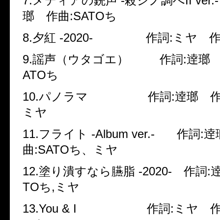
7.メディアの銃声 -殺シノ調べII ver.
瑯 作曲:SATOち
8.夕紅 -2020- 作詞:ミヤ 作
9.謡声（ウタゴエ） 作詞:逹瑯 作
ATOち
10.パノラマ 作詞:逹瑯 作曲
ミヤ
11.フライト -Album ver.- 作詞
曲:SATOち、ミヤ
12.塗り潰すなら臙脂 -2020- 作詞:
TOち,ミヤ
13.You & I 作詞:ミヤ 作曲