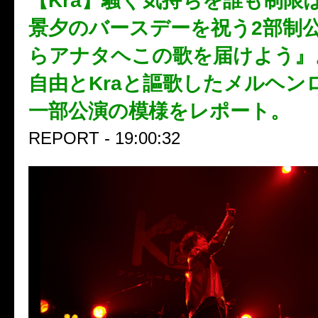
【Kra】騒ぐ気持ちを誰も制限
景夕のバースデーを祝う2部制
らアナタヘこの歌を届けよう』
自由とKraと謳歌したメルヘン
一部公演の模様をレポート。
REPORT - 19:00:32