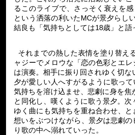
るこのライブで、さっそく衰えを感
という洒落の利いた
MC
が景夕らし
結良も「気持ちとしては
18
歳」と語
それまでの熱した表情を塗り替え
ャジーでメロウな「恋の色彩とエレ
は演奏。相手に振り回されゆく切な
夕が愛しい人へすがるように歌って
気持ちを溶け込ませ、悲劇に身を焦
と同化し、嘆くように歌う景夕。次
ゆく曲にも気持ちを重ね合わせ、と
想いをぶつけながら、景夕は悲劇の
り歌の中へ溺れていった。