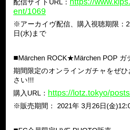
https://www.kips
配信サイト
URL
：
ent/1069
※
アーカイヴ配信、購入視聴期限：
2
日
(
水
)
まで
■
Märchen ROCK
★
Märchen POP
ガ
期間限定のオンラインガチャをぜひ
さい
!!!
https://lotz.tokyo/post
購入
URL
：
※
販売期間：
2021
年
3
月
26
日
(
金
)12: