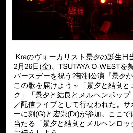
Kra
のヴォーカリスト景夕の誕生日
2
月
26
日
(
金
)
、
TSUTAYA O-WEST
を
バースデーを祝う
2
部制公演『景夕
この歌を届けよう～「景夕と結良と
ク」「景夕と結良とメルヘンポップ
／配信ライブとして行なわれた。サ
ーに刻
(G)
と宏崇
(Dr)
が参加。ここで
当たる「景夕と結良とメルヘンロッ
お伝えしよう。