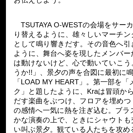
TSUTAYA O-WEST
の会場をサー
り替えるように、雄々しいマーチン
として鳴り響きだす。その音色へ引
ように、舞台へ姿を現したメンバー
は動けないけど、心で動いていこう
うか
!!
」、景夕の声を合図に最初に
「
LOAD MY HEART
」。第一部を「
ク」と題したように、
Kra
は冒頭か
だす楽曲をぶつけ、フロアを埋めつ
の感情へ一気に熱を注ぎ込む。ブラ
かな演奏の上で、ときにシャウトも
い叫ぶ景夕。観ている人たちを攻め