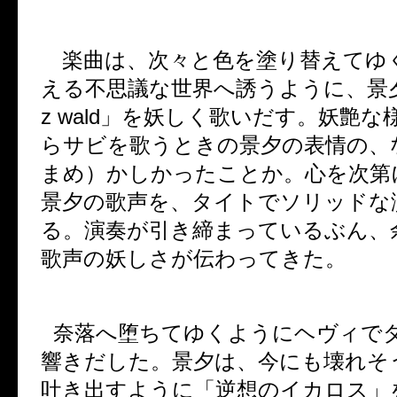
楽曲は、次々と色を塗り替えてゆ
える不思議な世界へ誘うように、景
z
wald
」を妖しく歌いだす。妖艶な
らサビを歌うときの景夕の表情の、
まめ）かしかったことか。心を次第
景夕の歌声を、タイトでソリッドな
る。演奏が引き締まっているぶん、
歌声の妖しさが伝わってきた。
奈落へ堕ちてゆくようにヘヴィで
響きだした。景夕は、今にも壊れそ
吐き出すように「逆想のイカロス」