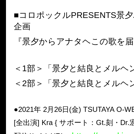
■
コロポックル
PRESENTS
景夕
企画
『景夕からアナタヘこの歌を届
＜
1
部＞「景夕と結良とメルヘ
＜
2
部＞「景夕と結良とメルヘ
●
2021
年
2
月
26
日
(
金
) TSUTAYA O-W
[
全出演
] Kra {
サポート：
Gt.
刻・
Dr.