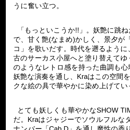
うに奮い立つ。
「もっといこうか
!!
」。妖艶に跳ね
で、甘く艶
(
なまめ
)
かしく、景夕が
コ」を歌いだす。時代を遡るように
古のサーカス小屋へと塗り替えてゆ
のようなレトロ感を持った曲調も心
妖艶な演奏を通し、
Kra
はこの空間
クな絵の具で華やかに染め上げてい
とても妖しくも華やかな
SHOW TI
だ。
Kra
はジャジーでソウルフルな
ナンバー「
Cab.D
」を通し魔性の香