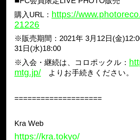
■
FC
会員限定
LIVE PHOTO
販売
https://www.photorec
購入
URL
：
21226
※
販売期間：
2021
年
3
月
12
日
(
金
)12:
31
日
(
水
)18:00
htt
※
入会・継続は、コロポックル：
mtg.jp/
よりお手続きください。
====================
Kra Web
https://kra.tokyo/