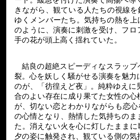
きながら、観ている人たちの視線を
ゆくメンバーたち。気持ちの熱を上
のように、演奏に刺激を受け、フロ
手の花が頭上高く揺れていた。
結良の超絶スピーディなスラップ
裂。心を妖しく騒がせる演奏を魅力
のが、「彷徨えど夜」。純粋ゆえに
合のよい存在に成り果てた女性の心
が、切ない恋とわかりながらも恋心
の心情となり、熱情した気持ちのま
た。消えない火を心に灯したままに
夕の姿に触発され、観ている側の気