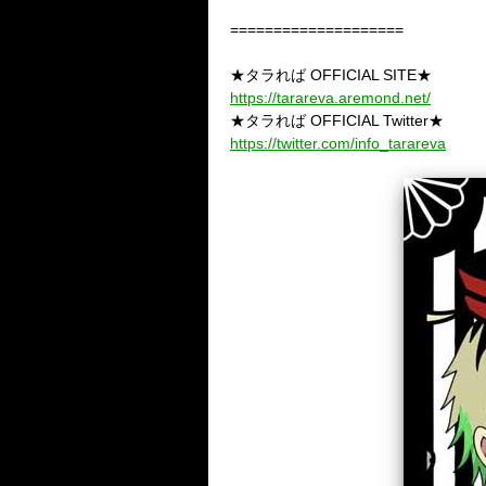
====================
★タラれば OFFICIAL SITE★
https://tarareva.aremond.net/
★タラれば OFFICIAL Twitter★
https://twitter.com/info_tarareva