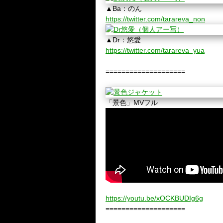
▲Ba：のん
https://twitter.com/tarareva_non
▲Dr：悠愛
https://twitter.com/tarareva_yua
====================
「景色」MVフル
https://youtu.be/xOCKBUDIg6g
====================