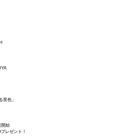
H
OYA
る景色」
売開始
Dプレゼント！