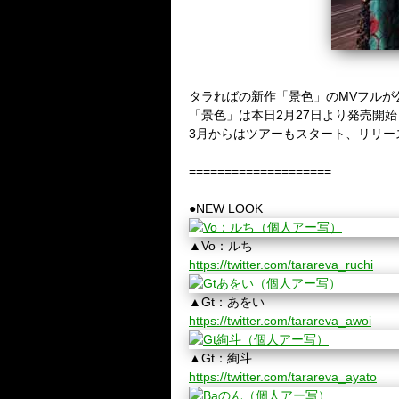
タラればの新作「景色」のMVフルが
「景色」は本日2月27日より発売開始とな
3月からはツアーもスタート、リリース
====================
●NEW LOOK
▲Vo：ルち
https://twitter.com/tarareva_ruchi
▲Gt：あをい
https://twitter.com/tarareva_awoi
▲Gt：絢斗
https://twitter.com/tarareva_ayato