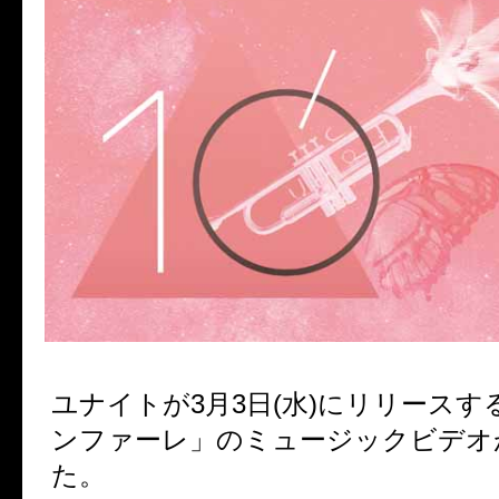
ユナイトが
3
月
3
日
(
水
)
にリリースす
ンファーレ」のミュージックビデオ
た。