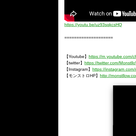
https://youtu.be/uz93sqkcsHQ
====================
【Youtube】
https://m.youtube.com
【twitter】
https://twitter.com/Monstll
【Instagram】
https://instagram.com/
【モンストロHP】
http://monstllow.c