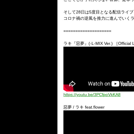
そして28日は5度目となる配信ライブ
コロナ禍の逆風を推力に進んでいく
====================
ラキ『惡夢』(-L-MIX Ver.) ［Official L
https://youtu.be/3PCfpoVkKA8
惡夢 / ラキ feat.flower