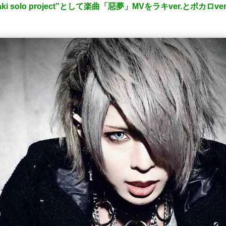
solo project”として楽曲「惡夢」MVをラキver.とボカロver