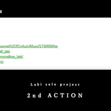
/channel/UCfICv4uzUMuscf1T6tR08Aw
oW_laki
monstllow_laki/
om/