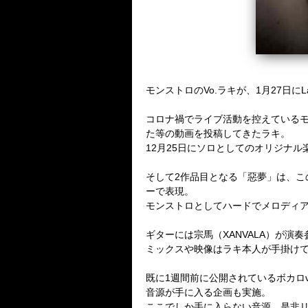
モンストロのVo.ラキが、1月27日にLaki 
コロナ禍でライブ活動を控えているモ
た等の動画を投稿してきたラキ。
12月25日にソロとしてのオリジナ
そして2作品目となる「惡夢」は、こ
ーで表現。
モンストロとしてハードでメロディ
ギターには宗馬（XANVALA）が演奏
ミックスや映像はラキ本人が手掛け
既に1週間前に公開されているボカロver
音源が手に入る企画も実施。
ここでしか手に入らない音源、是非