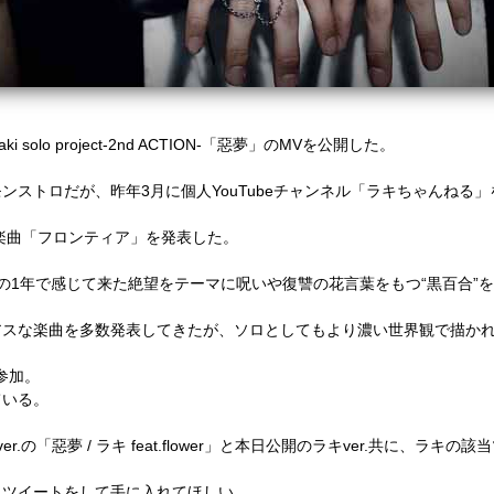
solo project-2nd ACTION-「惡夢」のMVを公開した。
ンストロだが、昨年3月に個人YouTubeチャンネル「ラキちゃんねる
ル楽曲「フロンティア」を発表した
。
の1年で感じて来た絶望をテーマに呪いや復讐の花言葉をもつ“黒百合”
アスな楽曲を多数発表してきたが、ソロとしてもより濃い世界観で描か
参加。
ている。
.の「惡夢 / ラキ feat.flower」と本日公開のラキver.共に、ラ
リツイートをして手に入れてほしい。