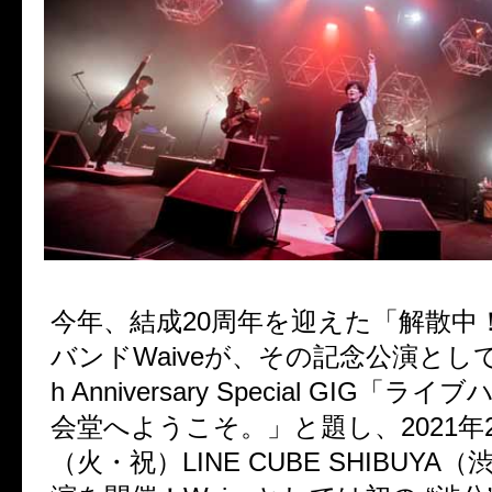
今年、結成
20
周年を迎えた「解散中
バンド
Waive
が、その記念公演とし
h Anniversary Special GIG
「ライブ
会堂へようこそ。」と題し、
2021
年
（火・祝）
LINE CUBE SHIBUYA
（