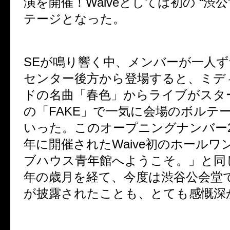
演を開催！
Waive
としては初の
“
渋公
テージとなった。
SE
が鳴り響く中、メンバーが一人ず
センター後方から登場すると、ミデ
ドの名曲「春色」からライブがスタ
の「
FAKE
」で一気に会場のボルテ
いった。このオープニングナンバー
年に開催された
Waive
初のホールワ
ブハウス青年館へようこそ。」と同
年の歳月を経て、今度は渋谷公会堂
が披露されたことも、とても感慨深