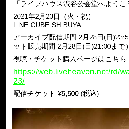
「ライブハウス渋谷公会堂へようこ
2021
年
2
月
23
日（火・祝）
LINE CUBE SHIBUYA
アーカイブ配信期間
2
月
28
日
(
日
)23:5
ット販売期間
2
月
28
日
(
日
)21:00
まで
視聴・チケット購入ページはこちら
https://web.liveheaven.net/rd/
23/
配信チケット
¥5,500 (
税込
)