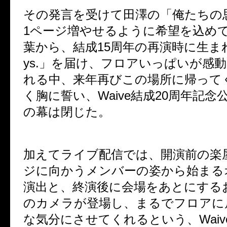
その発言を受けて田澤の「俺たちの
1
ページ増やせるように希望を込め
葉から、結成
15
周年の再演時に生ま
ys.
」を届け、フロアいっぱいが感動
れる中、来年再びこの場所に帰って
く胸に誓い、
Waive
結成
20
周年記念
の幕は閉じた。
加えてライブ配信では、開演前の楽
ジに向かうメンバーの姿から始まる
演出と、終演後に会場をあとにする
のカメラが登場し、まるでフロアに
な気分にさせてくれるという、
Waiv