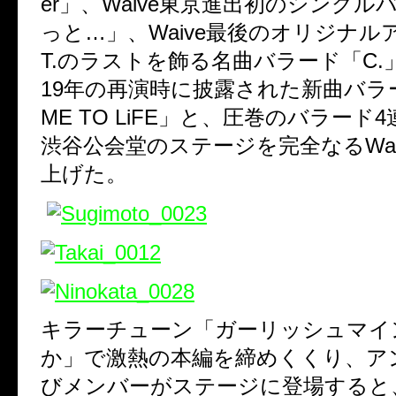
er
」、
Waive
東京進出初のシングル
っと
…
」、
Waive
最後のオリジナル
T.
のラストを飾る名曲バラード「
C.
19
年の再演時に披露された新曲バラ
ME TO LiFE
」と、圧巻のバラード
4
渋谷公会堂のステージを完全なる
Wa
上げた。
キラーチューン「ガーリッシュマイ
か」で激熱の本編を締めくくり、ア
びメンバーがステージに登場すると