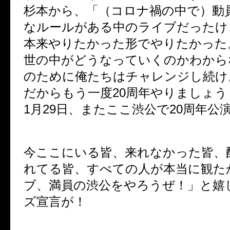
杉本から、「（コロナ禍の中で）動
なルールがある中のライブだったけ
本来やりたかった形でやりたかった
世の中がどうなっていくのかわから
のために俺たちはチャレンジし続け
だからもう一度
20
周年やりましょう
1
月
29
日、またここ渋公で
20
周年公
今ここにいる皆、来れなかった皆、
れてる皆、すべての人が本当に観た
ブ、満員の渋公をやろうぜ！」と嬉
ズ宣言が！