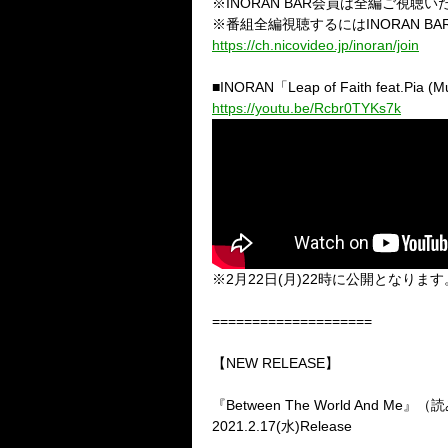
※
INORAN BAR
会員は全編ご視聴い
※
番組全編視聴するには
INORAN BA
https://ch.nicovideo.jp/inoran/join
■
INORAN
「
Leap of Faith feat.Pia (
https://youtu.be/Rcbr0TYKs7k
※
2
月
22
日
(
月
)22
時に公開となります
====================
【
NEW RELEASE
】
『
Between The World And Me
』（読
2021.2.17(
水
)Release
…………………………………………