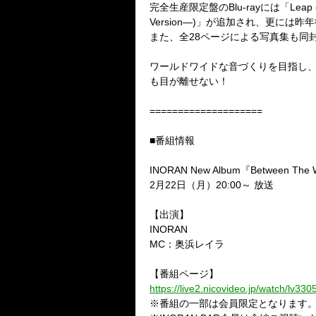
完全生産限定盤の
Blu-ray
には「
Leap 
Version
―
)
」が追加され、更には昨年
また、全
28
ページによる写真集も同
ワールドワイドな音づくりを目指し
も目が離せない！
====================
■
番組情報
INORAN New Album
『
Between The 
2
月
22
日（月）
20:00
～
放送
【出演】
INORAN
MC
：奥浜レイラ
【番組ページ】
https://live2.nicovideo.jp/watch/lv33
※
番組の一部は会員限定となります