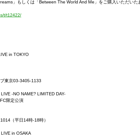
 Dreams
」もしくは「
Between The World And Me
」をご購入いただいた
s/t/t12422/
IVE in TOKYO
ブ東京
03-3405-1133
LIVE -NO NAME? LIMITED DAY-
FC
限定公演
-1014
（平日
14
時
-18
時）
LIVE in OSAKA