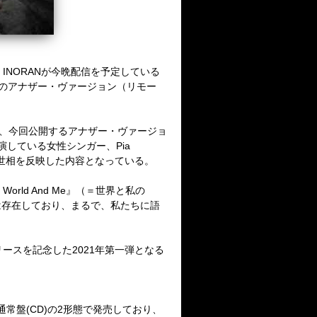
、
INORAN
が今晩配信を予定している
のアナザー・ヴァージョン（リモー
、今回公開するアナザー・ヴァージョ
演している女性シンガー、
Pia
世相を反映した内容となっている。
 World And Me
』（＝世界と私の
は存在しており、まるで、私たちに語
リースを記念した
2021
年第一弾となる
通常盤
(CD)
の
2
形態で発売しており、