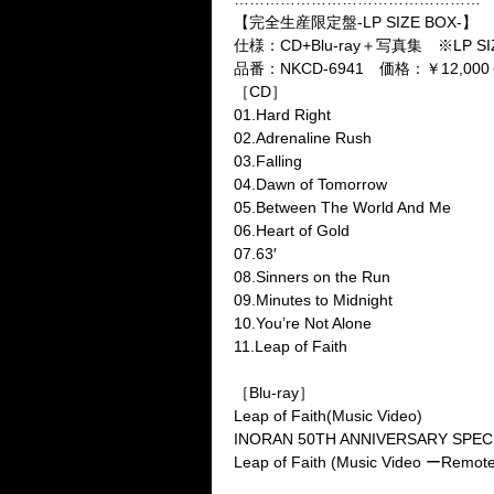
【完全生産限定盤
-LP SIZE BOX-
】
仕様：
CD+Blu-ray
＋写真集 ※
LP S
品番：
NKCD-6941
価格：￥
12,000
［
CD
］
01.Hard Right
02.Adrenaline Rush
03.Falling
04.Dawn of Tomorrow
05.Between The World And Me
06.Heart of Gold
07.63′
08.Sinners on the Run
09.Minutes to Midnight
10.You’re Not Alone
11.Leap of Faith
［
Blu-ray
］
Leap of Faith(Music Video)
INORAN 50TH ANNIVERSARY SPECI
Leap of Faith (Music Video
ー
Remote