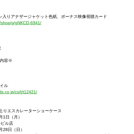
ン入りアナザージャケット色紙、ボーナス映像視聴カード
jp/shop/g/gNKCD-6941/
税
内容※
イル
s.co.jp/cs/t/t12421/
上りエスカレーターショーケース
月
1
日（月）
ルビル店
月
28
日（日）