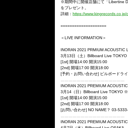
※
期間中に開催店舗にて「
Libertine
をプレゼント。
詳細：
https://www.kingrecords.co.jp/c
====================
＜LIVE INFORMATION＞
INORAN 2021 PRMIUM ACOUSTIC L
3
月
13
日（土）
Billboard Live TOKYO
[1st]
開場
14:00
開演
15:00
[2nd]
開場
17:00
開演
18:00
[
予約・お問い合わせ
]
ビルボードライ
…………………………………………
INORAN 2021 PREMIUM ACOUSTIC 
3
月
14
（日）
Billboard Live TOKYO
※
[1st]
開場
14:00
開演
15:00
[2nd]
開場
17:00
開演
18:00
[
お問い合わせ
] NO NAME
？
03-5333
…………………………………………
INORAN 2021 PREMIUM ACOUSTIC 
4
月
7
日（水）
Billboard Live OSAKA