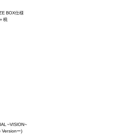
IZE BOX
仕様
＋税
AL ~VISION~
 Version
ー
)