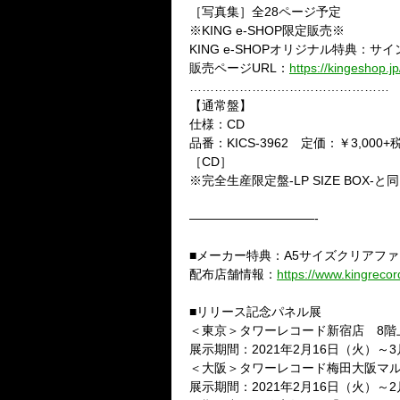
［写真集］全
28
ページ予定
※
KING e-SHOP
限定販売※
KING e-SHOP
オリジナル特典：サイ
販売ページ
URL
：
https://kingeshop.
…………………………………………
【通常盤】
仕様：
CD
品番：
KICS-3962
定価：￥
3,000+
［
CD
］
※
完全生産限定盤
-LP SIZE BOX-
と同
——————————-
■
メーカー特典：
A5
サイズクリアファ
配布店舗情報：
https://www.kingrecord
■
リリース記念パネル展
＜東京＞タワーレコード新宿店
8
階
展示期間：
2021
年
2
月
16
日（火）～
3
＜大阪＞タワーレコード梅田大阪マ
展示期間：
2021
年
2
月
16
日（火）～
2