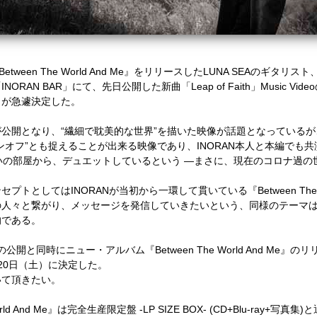
Between The World And Me
』をリリースした
LUNA SEA
のギタリスト
「
INORAN BAR
」にて、先日公開した新曲「
Leap of Faith
」
Music Video
とが急遽決定した。
が公開となり、
“
繊細で耽美的な世界
”
を描いた映像が話題となっているが
ンオフ
”
とも捉えることが出来る映像であり、
INORAN
本人と本編でも共
いの部屋から、デュエットしているという
―
まさに、現在のコロナ過の
ンセプトとしては
INORAN
が当初から一環して貫いている『
Between The
の人々と繋がり、メッセージを発信していきたいという、同様のテーマ
的である。
の公開と同時にニュー・アルバム『
Between The World And Me
』のリ
20
日（土）に決定した。
いて頂きたい。
rld And Me
』は完全生産限定盤
-LP SIZE BOX- (CD+Blu-ray+
写真集
)
と