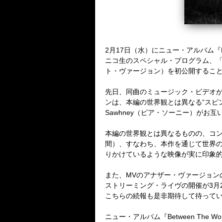
2
月
17
日（水）にニュー・アルバム『
ニコ生のスペシャル・プログラム、
ト・ヴァージョン）を初公開するこ
先日、同曲のミュージック・ビデオ
ンは、本編の世界観とは異なる
“
スピ
Sawhney
（ピア・ソーニー）がお互
本編の世界観とは異なるものの、コ
間）、すなわち、本作を通じて世界
りかけているような映像が実に印象
また、
MV
のアナザー・ヴァージョン
ストリーミング・ライヴの開催が
3
月
こちらの続報も是非期待して待って
ニュー・アルバム『
Between The Wo