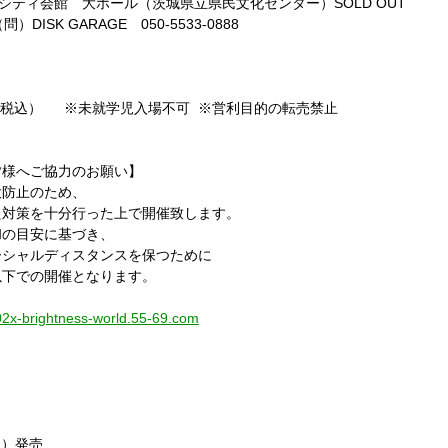
シティ会館 大ホール（茨城県立県民文化センター）
SOLD OUT
問）
DISK GARAGE
050-5533-0888
（税込）
※未就学児入場不可
※営利目的の転売禁止
皆様へご協力のお願い】
大防止のため、
た対策を十分行った上で開催致します。
和の目安に基づき、
ーシャルディスタンスを保つために
以下での開催となります。
202x-brightness-world.55-69.com
水）発売