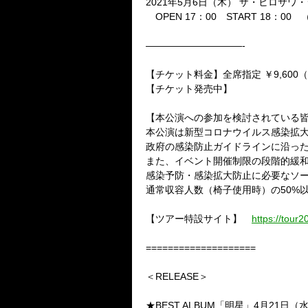
2021
年
5
月
6
日（木）
ザ・ヒロサワ・
OPEN 17
：
00
START 18
：
00
（
——————————-
【チケット料金】全席指定
￥
9,600
【チケット発売中】
【本公演への参加を検討されている
本公演は新型コロナウイルス感染拡
政府の感染防止ガイドラインに沿っ
また、イベント開催制限の段階的緩
感染予防・感染拡大防止に必要なソ
通常収容人数（椅子使用時）の
50%
【ツアー特設サイト】
https://tour
====================
＜RELEASE＞
★BEST ALBUM
「明星」
4
月
21
日（