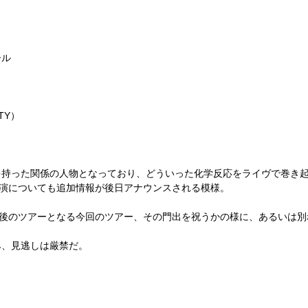
ール
TY
）
を持った関係の人物となっており、
どういった化学反応をライヴで巻き
公演についても追加情報が後日アナウンスされる模様。
後のツアーとなる今回のツアー、
その門出を祝うかの様に、あるいは別
み、見逃しは厳禁だ。