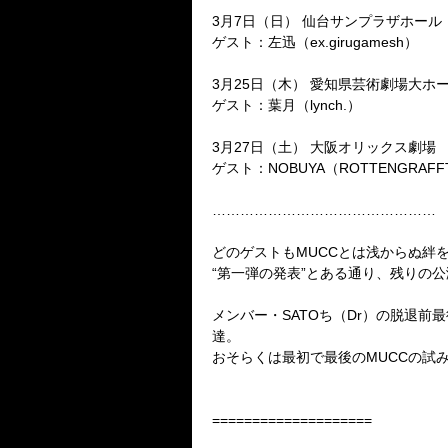
3
月
7
日（日）
仙台サンプラザホール
ゲスト：左迅（
ex.girugamesh
）
3
月
25
日（木）
愛知県芸術劇場大ホ
ゲスト：葉月（
lynch.
）
3
月
27
日（土）
大阪オリックス劇場
ゲスト：
NOBUYA
（
ROTTENGRAFF
…………………………………………
どのゲストも
MUCC
とは浅からぬ絆
“第一弾の発表”とある通り、残りの
メンバー・
SATO
ち（
Dr
）の脱退前最
達。
おそらくは最初で最後の
MUCC
の試
====================