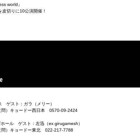
ess world
』
を皮切りに
10
公演開催！
ス ゲスト：ガラ（メリー）
問）キョードー西日本
0570-09-2424
ザホール ゲスト：左迅（
ex.girugamesh
）
問）キョードー東北
022-217-7788