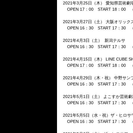
2021
年
3
月
25
日（木）
愛知県芸術劇
OPEN 17
：
00
START 18
：
00
（
2021
年
3
月
27
日（土）
大阪オリック
OPEN 16
：
30
START 17
：
30
（
2021
年
4
月
3
日（土）
新潟テルサ
OPEN 16
：
30
START 17
：
30
（
2021
年
4
月
15
日（木）
LINE CUBE S
OPEN 17
：
00
START 18
：
00
（
2021
年
4
月
29
日（木・祝）
中野サン
OPEN 16
：
30
START 17
：
30
（
2021
年
5
月
1
日（土）
よこすか芸術劇
OPEN 16
：
30
START 17
：
30
（
2021
年
5
月
5
日（水・祝）ザ・ヒロサ
OPEN 16
：
30
START 17
：
30
（