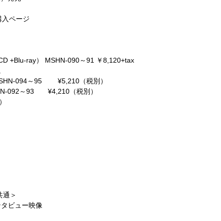
購入ページ
CD +Blu-ray
）
MSHN-090
～
91
￥
8,120+tax
。
HN-094
～
95
¥5,210
（税別）
N-092
～
93
¥4,210
（税別）
）
共通＞
ンタビュー映像