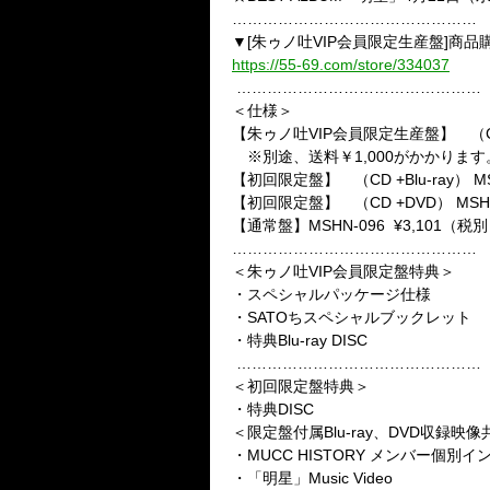
…………………………………………
▼
[
朱ゥノ吐
VIP
会員限定生産盤
]
商品
https://55-69.com/store/334037
…………………………………………
＜仕様＞
【朱ゥノ吐
VIP
会員限定生産盤】 （
※別途、送料￥
1,000
がかかります
【初回限定盤】 （
CD +Blu-ray
）
MS
【初回限定盤】 （
CD +DVD
）
MSH
【通常盤】
MSHN-096 ¥3,101
（税別
…………………………………………
＜朱ゥノ吐
VIP
会員限定盤特典＞
・スペシャルパッケージ仕様
・
SATO
ちスペシャルブックレット
・特典
Blu-ray DISC
…………………………………………
＜初回限定盤特典＞
・特典
DISC
＜限定盤付属
Blu-ray
、
DVD
収録映像
・
MUCC HISTORY
メンバー個別イ
・「明星」
Music Video