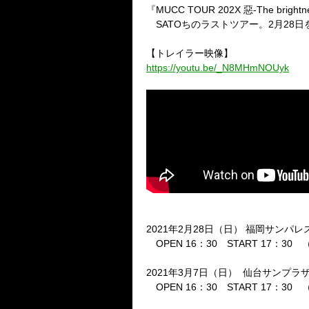
『
MUCC TOUR 202X
惡
-The brightn
SATO
ちのラストツアー。
2
月
28
日
【トレイラー映像】
https://youtu.be/_N8MHmNOUyk
2021
年
2
月
28
日（日）
福岡サンパレ
OPEN 16
：
30
START 17
：
30
（
2021
年
3
月
7
日（日）
仙台サンプラ
OPEN 16
：
30
START 17
：
30
（