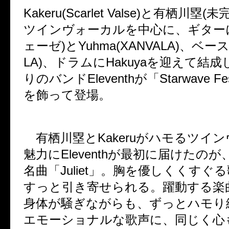
Kakeru(Scarlet Valse)
と有栖川塁
(
未
ツインヴォーカルを中心に、ギター
ェーゼ
)
と
Yuhma(XANVALA)
、ベー
LA)
、ドラムに
Hakuya
を迎えて結成
りのバンド
Eleventh
が「
Starwave Fe
を飾って登場。
有栖川塁と
Kakeru
がハモるツイン
魅力に
Eleventh
が最初に届けたのが
名曲「
Juliet
」。胸を優しくくすぐる
すっと引き寄せられる。躍動する楽
身体が騒ぎながらも、ずっとハモり
エモーショナルな歌声に、同じく心