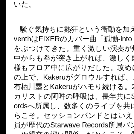
いた。
騒ぐ気持ちに熱狂という衝動を加
venth
は
FIXER
のカバー曲「孤慟
-into
をぶつけてきた。重く激しい演奏が
中からも拳が突き上がれば、激しく
様もフロア中に広がりだした。攻め
の上で、
Kakeru
がグロウルすれば、
有栖川塁と
Kakeru
がハモり続ける。
カリストの阿吽の呼吸は、長年共に
ords
へ所属し、数多くのライブを共
らこそ。セッションバンドとはいえ
員が歴代の
Starwave Records
所属バ