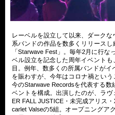
レーベルを設立して以来、ダークな
系バンドの作品を数多くリリースし
「
Starwave Fest
」。毎年
2
月に行な
ベル設立を記念した周年イベントも
目。例年、数多くの所属バンドがイ
を賑わすが、今年はコロナ禍という
今の
Starwave Records
を代表する数
ベントを構成。出演したのが、ラヴ
ER FALL JUSTICE
・未完成アリス・
carlet Valse
の
5
組。オープニングア