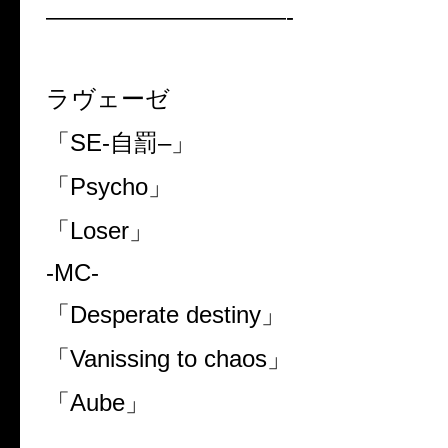
——————————-
ラヴェーゼ
「
SE-
自罰
–
」
「
Psycho
」
「
Loser
」
-MC-
「
Desperate destiny
」
「
Vanissing to chaos
」
「
Aube
」