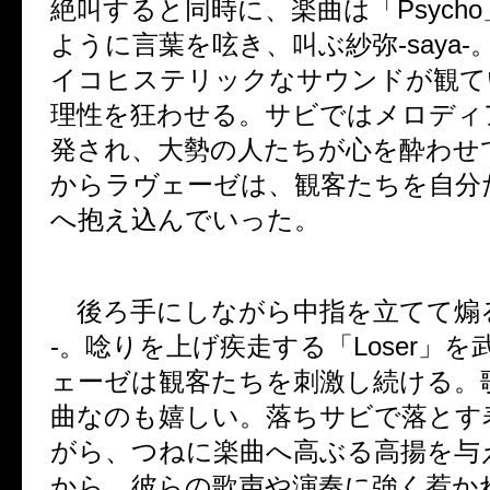
絶叫すると同時に、楽曲は「
Psycho
ように言葉を呟き、叫ぶ紗弥
-saya-
イコヒステリックなサウンドが観て
理性を狂わせる。サビではメロディ
発され、大勢の人たちが心を酔わせ
からラヴェーゼは、観客たちを自分
へ抱え込んでいった。
後ろ手にしながら中指を立てて煽
-
。唸りを上げ疾走する「
Loser
」を
ェーゼは観客たちを刺激し続ける。
曲なのも嬉しい。落ちサビで落とす
がら、つねに楽曲へ高ぶる高揚を与
から、彼らの歌声や演奏に強く惹か