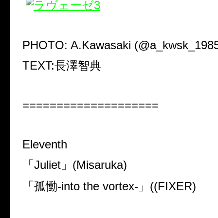
PHOTO: A.Kawasaki (@a_kwsk_1985
TEXT:
長澤智典
====================
Eleventh
「
Juliet
」
(Misaruka)
「孤慟
-into the vortex-
」
((FIXER)