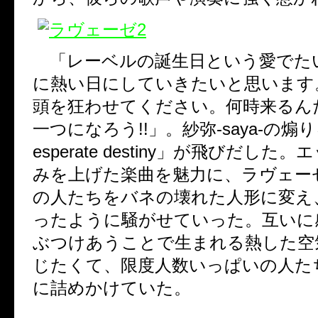
「レーベルの誕生日という愛でた
に熱い日にしていきたいと思います
頭を狂わせてください。何時来るん
一つになろう
!!
」。紗弥
-saya-
の煽り
esperate destiny
」が飛びだした。エ
みを上げた楽曲を魅力に、ラヴェー
の人たちをバネの壊れた人形に変え
ったように騒がせていった。互いに
ぶつけあうことで生まれる熱した空
じたくて、限度人数いっぱいの人た
に詰めかけていた。