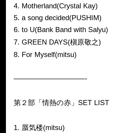
4. Motherland(Crystal Kay)
5. a song decided(PUSHIM)
6. to U(Bank Band with Salyu)
7. GREEN DAYS(
槇原敬之
)
8. For Myself(mitsu)
——————————-
第２部「情熱の赤」
SET LIST
1.
蜃気楼
(mitsu)