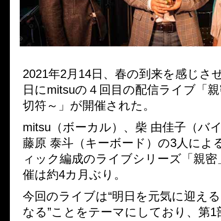
2021
年
2
月
14
日、春の到来を感じさ
日に
mitsu
の４回目の配信ライブ「親
切符～」が開催された。
mitsu
（ボーカル）、柴 由佳子（バ
藤原 泰斗（キーボード）の
3
人によ
ィック編成のライブシリーズ「親密
催は約
4
カ月ぶり。
今回のライブは
“
明日を元気に迎え
なる
”
ことをテーマにしており、第
1