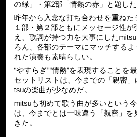
の緑」・第
2
部「情熱の赤」と題した
昨年から入念な打ち合わせを重ねた
１部・第２部ともにメッセージ性が
え、歌詞が持つ力を大事にした
mitsu
ろん、各部のテーマにマッチするよ
れた演奏も素晴らしい。
“
やすらぎ
”“
情熱
”
を表現することを最
セットリストは、今までの「親密」
tsu
の楽曲が少なめだ。
mitsu
も初めて歌う曲が多いという
は、今までとは一味違う「親密」を
きた。