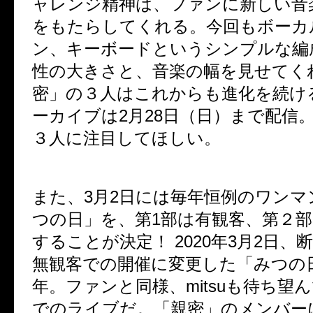
ャレンジ精神は、ファンに新しい音
をもたらしてくれる。今回もボーカ
ン、キーボードというシンプルな編
性の大きさと、音楽の幅を見せてく
密」の３人はこれからも進化を続け
ーカイブは
2
月
28
日（日）まで配信
３人に注目してほしい。
また、
3
月
2
日には毎年恒例のワンマ
つの日」を、第
1
部は有観客、第２部
することが決定！
2020
年
3
月
2
日、
無観客での開催に変更した「みつの
年。ファンと同様、
mitsu
も待ち望ん
でのライブだ。「親密」のメンバー