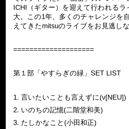
ICHI
（ギター）を迎えて行われるラ
大。この
1
年、多くのチャレンジを
えてきた
mitsu
のライブをお見逃し
====================
第１部「やすらぎの緑」
SET LIST
1.
言いたいことも言えずに
(ν[NEU])
2.
いのちの記憶
(
二階堂和美
)
3.
たしかなこと
(
小田和正
)