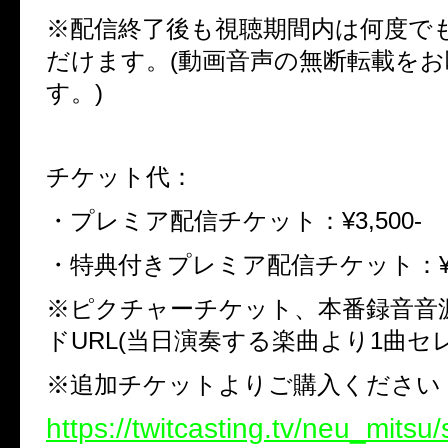
※
配信終了後も視聴期間内は何度で
だけます。
(
動画音声の無断転載をお
す。
)
チケット代：
・プレミア配信チケット：
¥3,500-
・特典付きプレミア配信チケット：
※
ピクチャーチケット、本番録音音
ド
URL(
当日演奏する楽曲より
1
曲セ
※
追加チケットよりご購入ください
https://twitcasting.tv/neu_mitsu