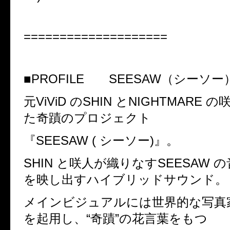
====================
■
PROFILE
SEESAW
（シーソー
元
ViViD
の
SHIN
と
NIGHTMARE
の
た奇蹟のプロジェクト
『
SEESAW (
シーソー
)
』。
SHIN
と咲人が織りなす
SEESAW
の
を映し出すハイブリッドサウンド。
メインビジュアルには世界的な写真
を起用し、
“
奇蹟
”
の花言葉をもつ