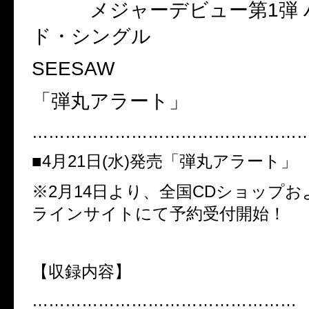
メジャーデビュー第
1
弾
ド・シングル
SEESAW
「弾丸アラート」
……………………………………………
■
4
月
21
日
(
水
)
発売「弾丸アラート」
※
2
月
14
日より、全国
CD
ショップお
ラインサイトにて予約受付開始！
【収録内容】
…………………………………………