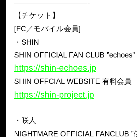
——————————-
【チケット】
[FC／モバイル会員]
・SHIN
SHIN OFFICIAL FAN CLUB ”echoes”
https://shin-echoes.jp
SHIN OFFCIAL WEBSITE 有料会員
https://shin-project.jp
・咲人
NIGHTMARE OFFICIAL FANCLUB 