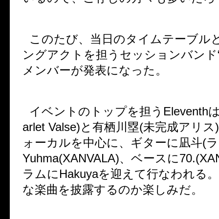
このたび、当日のタイムテーブル
ングアクトを担うセッションバンド
メンバーが発表になった。
イベントのトップを担う
Eleventh
arlet Valse)
と有栖川塁
(
未完成アリス
)
ォーカルを中心に、ギターに凪斗
(
ラ
Yuhma(XANVALA)
、ベースに
70.(XA
ラムに
Hakuya
を迎えて行なわれる
な楽曲を披露するのか楽しみだ。