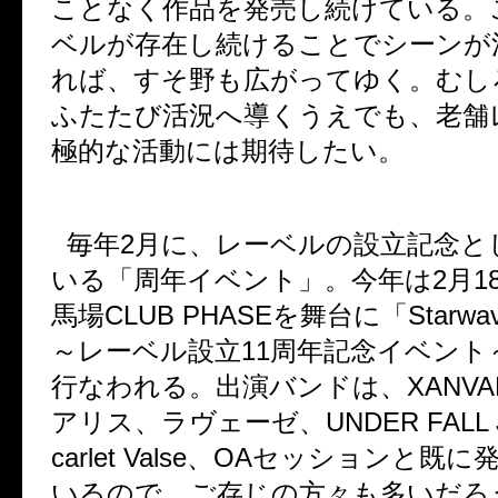
ことなく作品を発売し続けている。
ベルが存在し続けることでシーンが
れば、すそ野も広がってゆく。むし
ふたたび活況へ導くうえでも、老舗
極的な活動には期待したい。
毎年
2
月に、レーベルの設立記念と
いる「周年イベント」。今年は
2
月
1
馬場
CLUB PHASE
を舞台に「
Starwav
～レーベル設立
11
周年記念イベント
行なわれる。出演バンドは、
XANVA
アリス、ラヴェーゼ、
UNDER FALL 
carlet Valse
、
OA
セッションと既に
いるので、ご存じの方々も多いだろ