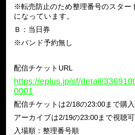
※
転売防止のため整理番号のスター
になっています。
Ｂ：当日券
※
バンド予約無し
配信チケット
URL
https://eplus.jp/sf/detail/3369
0001
配信チケットは
2/18
の
23:00
まで購入
アーカイブは
2/19
の
23:00
まで視聴可
入場順：整理番号順