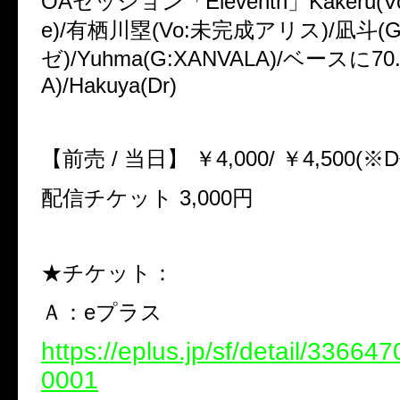
OA
セッション「
Eleventh
」
Kakeru(Vo
e)/
有栖川塁
(Vo:
未完成アリス
)/
凪斗
(G
ゼ
)/Yuhma(G:XANVALA)/
ベースに
70
A)/Hakuya(Dr)
【前売
/
当日】
￥
4,000/
￥
4,500(
※
D
配信チケット
3,000
円
★チケット：
Ａ：
e
プラス
https://eplus.jp/sf/detail/3366
0001