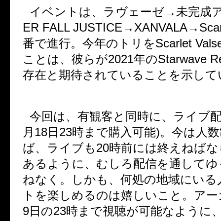
イベントは、ラヴェーゼ→未完成
ER FALL JUSTICE
→
XANVALA
→
Scar
番で進行。今年のトリを
Scarlet Vals
ことは、彼らが
2021
年の
Starwave R
存在と期待されていることを示して
今回は、有観客と同時に、ライブ
月
18
日
23
時まで購入可能
)
。今は人数
ば、ライブも
20
時前には終えねばな
あるように、むしろ配信を通してゆ
ねなく。しかも、何処の地域にいる
トを楽しめるのは嬉しいこと。アー
9
日の
23
時まで視聴が可能なように