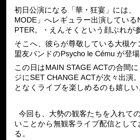
初日公演になる「華・狂宴」には、
MODE
」へレギュラー出演している
PTER
。・えんそくという顔ぶれが
そこへ、彼らが尊敬している大槻ケ
盟友バンドの
Psycho le Cému
が登場
この日は
MAIN STAGE ACT
の合間に
ジに
SET CHANGE ACT
が次々出演
となくライブを楽しめるのも嬉しい
今回も、大勢の観客たちを入れて
いことから無観客ライブ配信として
る。