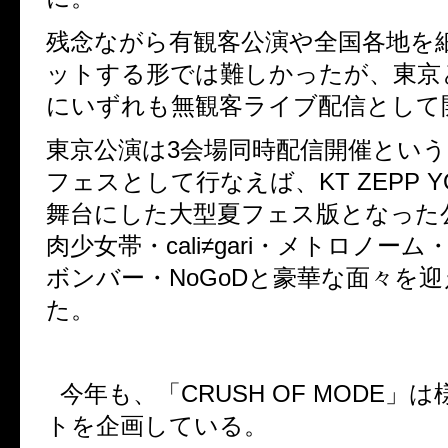
残念ながら有観客公演や全国各地を
ットする形では難しかったが、東京
にいずれも無観客ライブ配信として
東京公演は
3
会場同時配信開催とい
フェスとして行なえば、
KT ZEPP 
舞台にした大型夏フェス版となった
肉少女帯・
cali≠gari
・メトロノーム
ボンバー・
NoGoD
と豪華な面々を迎
た。
今年も、「
CRUSH OF MODE
」は
トを企画している。