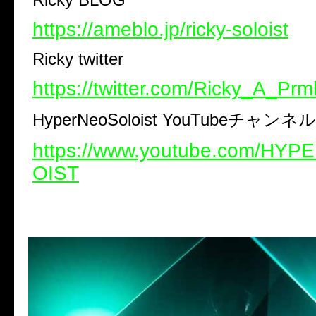
https://ameblo.jp/ricky-soloist
Ricky twitter
https://twitter.com/Ricky_A_Prm
HyperNeoSoloist YouTube
チャンネル
https://www.youtube.com/HY
OIST