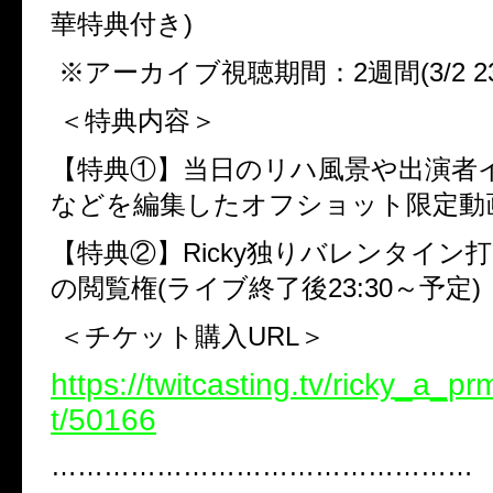
華特典付き
)
※
アーカイブ視聴期間：
2
週間
(3/2 2
＜特典内容＞
【特典
①
】当日のリハ風景や出演者
などを編集したオフショット限定動
【特典
②
】
Ricky
独りバレンタイン打
の閲覧権
(
ライブ終了後
23:30
～予定
)
＜チケット購入
URL
＞
https://twitcasting.tv/ricky_a_p
t/50166
…………………………………………