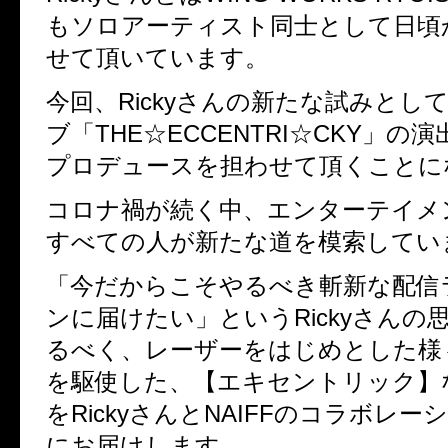
もソロアーティスト同士として日頃
せて頂いています。
今回、
Ricky
さんの新たな試みとし
ブ「
THE☆ECCENTRI☆CKY
」の演
プロデュースを担わせて頂くことに
コロナ禍が続く中、エンターテイメ
すべての人が新たな道を模索してい
「今だからこそやるべき斬新な配信
ンに届けたい」という
Ricky
さんの
るべく、レーザーをはじめとした様
を駆使した、【エキセントリック】
を
Ricky
さんと
NAIFF
のコラボレーシ
にお届けします。