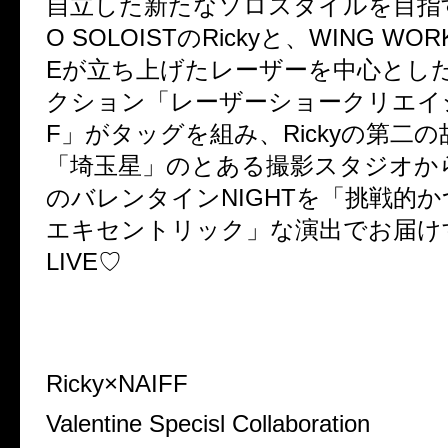
自立した新たなソロスタイルを目指
O SOLOIST
の
Ricky
と、
WING WOR
E
が立ち上げたレーザーを中心とし
クション「レーザーショークリエイ
F
」がタッグを組み、
Ricky
の第二の
「埼玉星」のとある撮影スタジオか
のバレンタイン
NIGHT
を「挑戦的か
エキセントリック」な演出でお届け
LIVE♡
Ricky×NAIFF
Valentine Specisl Collaboration