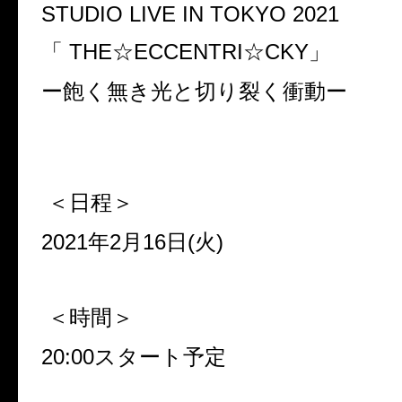
STUDIO LIVE IN TOKYO 2021
「
THE☆ECCENTRI☆CKY
」
ー飽く無き光と切り裂く衝動ー
＜日程＞
2021
年
2
月
16
日
(
火
)
＜時間＞
20:00
スタート予定