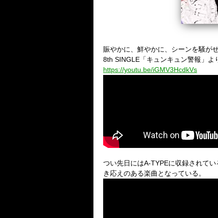
賑やかに、鮮やかに、シーンを騒が
8th SINGLE「キュンキュン警報
https://youtu.be/iGMV3HcdkVs
つい先日にはA-TYPEに収録され
き応えのある楽曲となっている。