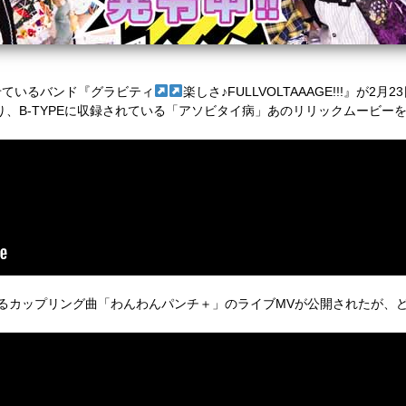
せているバンド『グラビティ
楽しさ♪FULLVOLTAAAGE!!!』が
」より、B-TYPEに収録されている「アソビタイ病」あのリリックムービー
ているカップリング曲「わんわんパンチ＋」のライブMVが公開されたが、