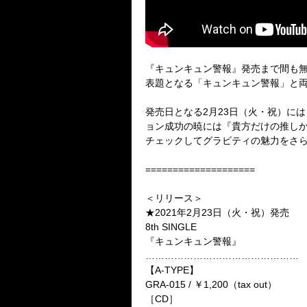
『キュンキュン警報』発売まで間も
表題となる「キュンキュン警報」と両T
発売日となる2月23日（火・祝）に
ョン成功の暁には『貴方だけの推しか
チェックしてグラビティの魅力をさ
====================
＜リリース＞
★2021年2月23日（火・祝）発売
8th SINGLE
『キュンキュン警報』
…………………………………………
【A-TYPE】
GRA-015 / ￥1,200（tax out）
［CD］