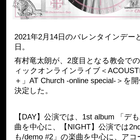
2021
年
2
月
14
日のバレンタインデー
日。
有村竜太朗が、
2
度目となる教会で
ィックオンラインライブ＜ACOUSTIC
＋」
AT Church -online special-＞
を開
決定した。
【
DAY
】公演では、
1st album
「デも
曲を中心に、【
NIGHT
】公演では
2n
も
/demo #2
」の楽曲を中心に、アコ