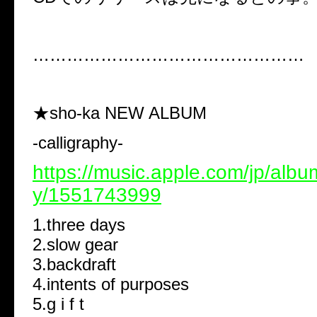
…………………………………………
★sho-ka NEW ALBUM
-calligraphy-
https://music.apple.com/jp/albu
y/1551743999
1.three days
2.slow gear
3.backdraft
4.intents of purposes
5.g i f t